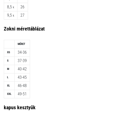
8,5
26
k
9,5
27
k
Zokni mérettáblázat
MÉRET
34-36
XS
37-39
S
40-42
M
43-45
L
46-48
XL
49-51
XXL
kapus kesztyűk