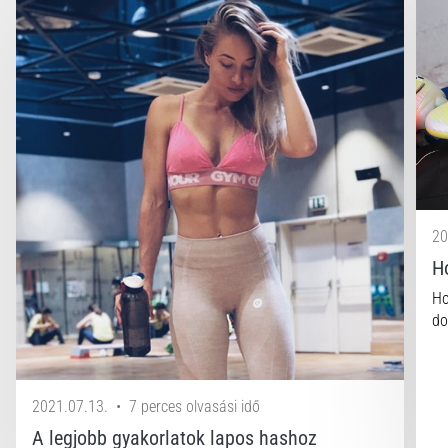
20
H
Ho
do
2021.07.13.
•
7 perces olvasási idő
A legjobb gyakorlatok lapos hashoz