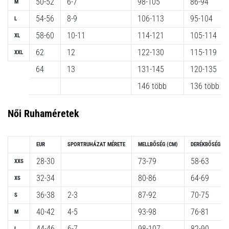
50-52
6-7
98-105
86-94
M
neki
54-56
8-9
106-113
95-104
és
L
készíts
58-60
10-11
114-121
105-114
XL
edzéstervet
62
12
122-130
115-119
XXL
Torna,
64
13
131-145
120-135
atlétika,
súlyemelés.
146 több
136 több
Téged
is
Női Ruhaméretek
vonz
a
változatos
EUR
SPORTRUHÁZAT MÉRETE
MELLBŐSÉG
(CM)
DERÉKBŐSÉG
(C
edzés,
28-30
73-79
58-63
ami
XXS
egy
32-34
80-86
64-69
XS
kicsit
36-38
2-3
87-92
70-75
mindig
S
más?
40-42
4-5
93-98
76-81
M
Csatlakozz
44-46
6-7
98-107
82-90
L