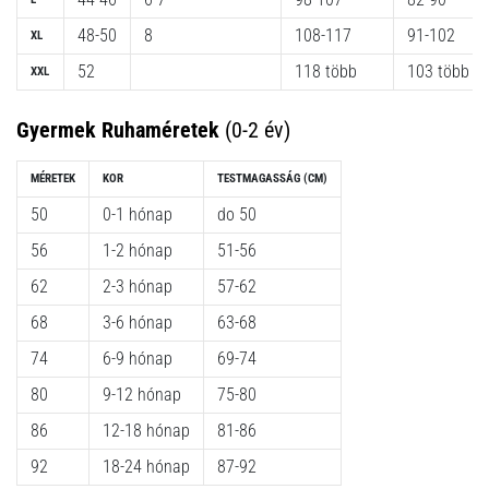
a
Cross
48-50
8
108-117
91-102
XL
Training…
52
118 több
103 több
XXL
Minden cikk
Gyermek Ruhaméretek
(0-2 év)
megjelenítése
MÉRETEK
KOR
TESTMAGASSÁG
(CM)
50
0-1 hónap
do 50
56
1-2 hónap
51-56
62
2-3 hónap
57-62
68
3-6 hónap
63-68
74
6-9 hónap
69-74
80
9-12 hónap
75-80
86
12-18 hónap
81-86
92
18-24 hónap
87-92