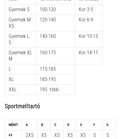
Gyermek S
100-120
Kor 3-5
Gyermek M
120-140
Kor 6-9
XS
Gyermek L
140-160
Kor 10-13
S
Gyermek XL
160-175
Kor 14-17
M
L
175-185
XL
185-195
XXL
195- több
Sportmelltartó
MÉRET
A
B
C
D
E
F
G
2XS
XS
XS
XS
XS
S
S
65