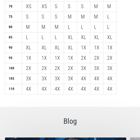
XS
XS
S
S
S
M
M
70
S
S
S
M
M
M
L
75
M
M
M
L
L
L
L
80
L
L
L
XL
XL
XL
XL
85
XL
XL
XL
XL
1X
1X
1X
90
1X
1X
1X
1X
2X
2X
2X
95
2X
2X
2X
2X
3X
3X
3X
100
3X
3X
3X
3X
4X
4X
4X
105
4X
4X
4X
4X
4X
4X
4X
110
Blog