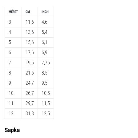
MÉRET
CM
INCH
3
11,6
4,6
4
13,6
5,4
5
15,6
6,1
6
17,6
6,9
7
19,6
7,75
8
21,6
8,5
9
24,7
9,5
10
26,7
10,5
11
29,7
11,5
12
31,8
12,5
Sapka