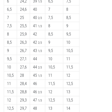
6
24,2
39
6,5
7,5
1/3
6,5
24,6
40
7
8
7
25
40
7,5
8,5
2/3
7,5
25,5
41
8
9
1/3
8
25,9
42
8,5
9,5
8,5
26,3
42
9
10
2/3
9
26,7
43
9,5
10,5
1/3
9,5
27,1
44
10
11
10
27,6
44
10,5
11,5
2/3
10,5
28
45
11
12
1/3
11
28,4
46
11,5
12,5
11,5
28,8
46
12
13
2/3
12
29,3
47
12,5
13,5
1/3
12,5
29,7
48
13
14