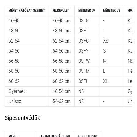
MÉRET HÁLÓZAT SZERINT
FEJKERÜLET
MÉRETEK UK
MÉRETEK US
HOZZÁ
46-48
46-48 cm
OSFB
-
Kor 
48-50
48-50 cm
OSFT
-
Kor 
52-54
52-54 cm
OSFC
XS
Kor 
54-56
54-56 cm
OSFY
S
Kor 
56-58
56-58 cm
OSFW
M
Női
58-60
58-60 cm
OSFM
L
Férfi
60-62
60-62 cm
OSFL
XL
Legn
Gyermek
46-54 cm
NS
-
Gye
Unisex
54-62 cm
NS
-
Unis
Sípcsontvédők
MÉRET
TESTMAGASSÁG (CM)
KOR (GYEREK)