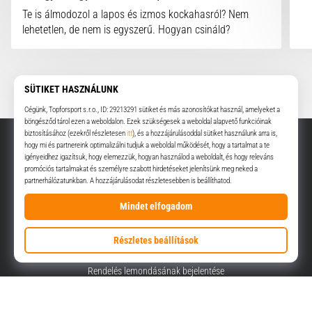
Te is álmodozol a lapos és izmos kockahasról? Nem
lehetetlen, de nem is egyszerű. Hogyan csináld?
Minden cikk megjelenítése
HUF - Magyarország (Magyar)
+36-1-999-1660
info@top4sport.hu
Rendelés lemondásának bejelentése