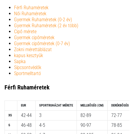
a
Férfi Ruhaméretek
futball
Női Ruhaméretek
táskánkba?
Gyermek Ruhaméretek (0-2 év)
A
Gyermek Ruhaméretek (2 év több)
következő
Cipő mérete
dolgok
Gyermek cipőméretek
Gyermek cipőméretek (0-7 év)
nem
Zokni mérettáblázat
hiányozhatnak
kapus kesztyűk
a
Sapka
táskádból!​​​​​​​
Sípcsontvédők
Sportmelltartó
2021.03.22.
Férfi Ruhaméretek
•
10 perces olvasási idő
Cross
EUR
SPORTRUHÁZAT MÉRETE
MELLBŐSÉG
(CM)
DERÉKBŐSÉG
(C
Training
42-44
3
82-89
72-77
XS
–
hogyan
46-48
4-5
90-97
78-85
S
kezdj