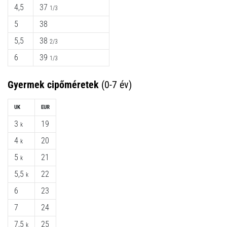
4,5
37
1/3
5
38
5,5
38
2/3
6
39
1/3
Gyermek cipőméretek
(0-7 év)
UK
EUR
3
19
k
4
20
k
5
21
k
5,5
22
k
6
23
7
24
7,5
25
k