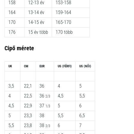
158
12-13 év
153-158
164
13-14 év
159-164
170
14-15 év
165-170
176
15 év több
170 több
Cipő mérete
UK
CM
EUR
US (FÉRFI)
US (NŐI)
3,5
22,1
36
4
5
4
22,5
36
4,5
5,5
2/3
4,5
22,9
37
5
6
1/3
5
23,3
38
5,5
6,5
5,5
23,8
38
6
7
2/3