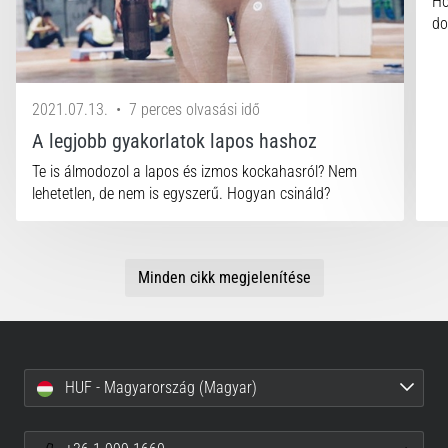
Ho
a
do
Cross
Training…
2021.07.13.
•
7 perces olvasási idő
Minden cikk
A legjobb gyakorlatok lapos hashoz
megjelenítése
Te is álmodozol a lapos és izmos kockahasról? Nem
lehetetlen, de nem is egyszerű. Hogyan csináld?
Minden cikk megjelenítése
HUF - Magyarország (Magyar)