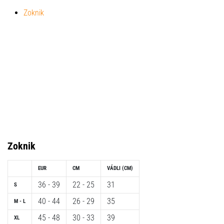
a
Zoknik
futball
táskánkba?
A
következő
dolgok
nem
hiányozhatnak
a
táskádból!​​​​​​​
2021.03.22.
Zoknik
•
10 perces olvasási idő
EUR
CM
VÁDLI (CM)
Cross
Training
36 - 39
22 - 25
31
S
–
40 - 44
26 - 29
35
M - L
hogyan
45 - 48
30 - 33
39
XL
kezdj