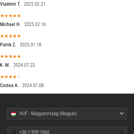
Vladimír T.
2025.02.21.
neki
és
készíts
Michael H.
2025.02.16.
edzéstervet
Torna,
atlétika,
Patrik Z.
2025.01.18.
súlyemelés.
Téged
is
K. M.
2024.07.22.
vonz
a
változatos
Costea A.
2024.07.08.
edzés,
ami
egy
kicsit
HUF - Magyarország (Magyar)
mindig
más?
Csatlakozz
+36-1-999-1660