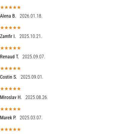
a
futball
Alena B.
2026.01.18.
táskánkba?
A
következő
Zamfir I.
2025.10.21.
dolgok
nem
hiányozhatnak
Renaud T.
2025.09.07.
a
táskádból!​​​​​​​
Costin S.
2025.09.01.
2021.03.22.
•
10 perces olvasási idő
Miroslav H.
2025.08.26.
Cross
Training
–
Marek P.
2025.03.07.
hogyan
kezdj