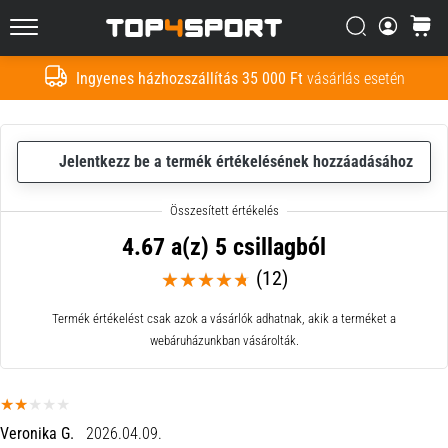
Nem
lehetetlen,
Keresés
kosár
Top4Sport.hu
de
nem
Ingyenes házhozszállítás 35 000 Ft
vásárlás esetén
Keresés
is
egyszerű.
Hogyan
csináld?
Jelentkezz be a termék értékelésének hozzáadásához
2021.03.29.
•
4.67 a(z) 5 csillagból
4 perces olvasási idő
(12)
Hogyan
csomagoljunk
Termék értékelést csak azok a vásárlók adhatnak, akik a terméket a
a
webáruházunkban vásárolták.
futball
táskába
Hogyan
Veronika G.
2026.04.09.
csomagoljunk