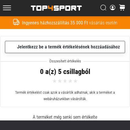
Nem
lehetetlen,
Keresés
kosár
Top4Sport.hu
de
nem
Ingyenes házhozszállítás 35 000 Ft
vásárlás esetén
Keresés
is
egyszerű.
Hogyan
csináld?
Jelentkezz be a termék értékelésének hozzáadásához
2021.03.29.
•
0 a(z) 5 csillagból
4 perces olvasási idő
Hogyan
csomagoljunk
Termék értékelést csak azok a vásárlók adhatnak, akik a terméket a
a
webáruházunkban vásárolták.
futball
táskába
A terméket még senki sem értékelte
Hogyan
csomagoljunk