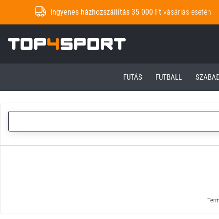
Ingyenes házhozszállítás 35 000 Ft
vásárlás esetén
Top4Sport.hu
FUTÁS
FUTBALL
SZABA
Term