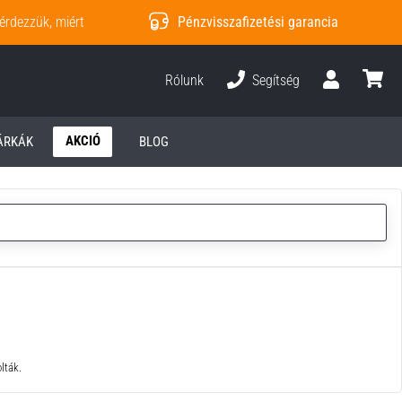
érdezzük, miért
Pénzvisszafizetési garancia
Rólunk
Segítség
Felhasználó
kosár
AKCIÓ
ÁRKÁK
BLOG
lták.