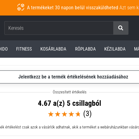
A termékeket 30 napon belül visszaküldheted
Azt sem k
Keresés
DIDO
FITNESS
KOSÁRLABDA
RÖPLABDA
KÉZILABDA
M
Jelentkezz be a termék értékelésének hozzáadásához
4.67 a(z) 5 csillagból
(3)
ék értékelést csak azok a vásárlók adhatnak, akik a terméket a webáruházunkban vásáro