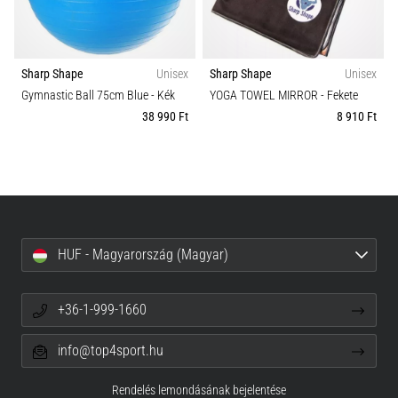
Versenyszámok
a
futball
táskánkba?
Sport
A
Sharp Shape
Unisex
Sharp Shape
Unisex
következő
Gymnastic Ball 75cm Blue
- Kék
YOGA TOWEL MIRROR
- Fekete
dolgok
38 990 Ft
8 910 Ft
nem
hiányozhatnak
a
táskádból!​​​​​​​
2021.03.22.
HUF - Magyarország (Magyar)
•
10 perces olvasási idő
Cross
+36-1-999-1660
Training
–
info@top4sport.hu
hogyan
kezdj
Rendelés lemondásának bejelentése