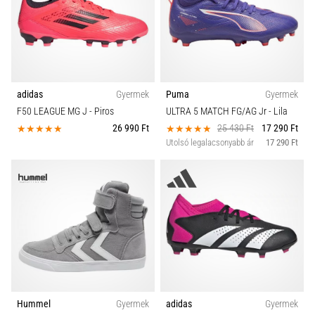
adidas
Gyermek
Puma
Gyermek
F50 LEAGUE MG J
- Piros
ULTRA 5 MATCH FG/AG Jr
- Lila
26 990 Ft
25 430 Ft
17 290 Ft
Utolsó legalacsonyabb ár
17 290 Ft
Hummel
Gyermek
adidas
Gyermek