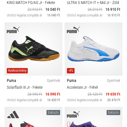
KING MATCH FG/AG Jr
- Fekete
ULTRA 5 MATCH IT + Mid Jr
- Zöld
22 910 Ft
16 040 Ft
26 010 Ft
16 910 Ft
Utolsó legalacsonyabb ár
16 040 Ft
Utolsó legalacsonyabb ár
16 910 Ft
Kedvezmény
-4%
Puma
Gyermek
Puma
Gyermek
Solarflash III Jr
- Fekete
Accelerate Jr
- Fehér
23 990 Ft
16 090 Ft
25 420 Ft
19 650 Ft
Utolsó legalacsonyabb ár
16 420 Ft
Utolsó legalacsonyabb ár
20 470 Ft
Exkluzív
Exkluzív