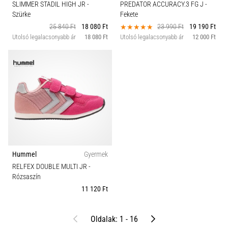
SLIMMER STADIL HIGH JR
-
PREDATOR ACCURACY.3 FG J
-
Szürke
Fekete
25 840 Ft
18 080 Ft
23 990 Ft
19 190 Ft
Utolsó legalacsonyabb ár
18 080 Ft
Utolsó legalacsonyabb ár
12 000 Ft
Hummel
Gyermek
RELFEX DOUBLE MULTI JR
-
Rózsaszín
11 120 Ft
Előző
Következő
Oldalak: 1 - 16