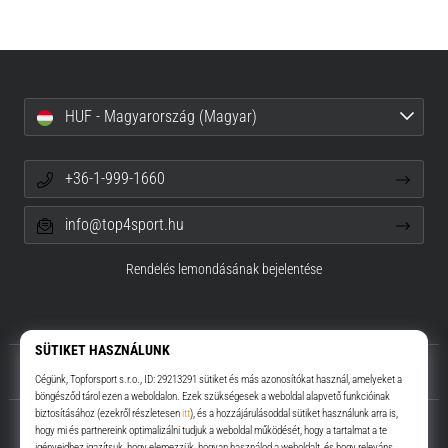
HUF - Magyarország (Magyar)
+36-1-999-1660
info@top4sport.hu
Rendelés lemondásának bejelentése
Rólunk
Ügyfélszolgálat