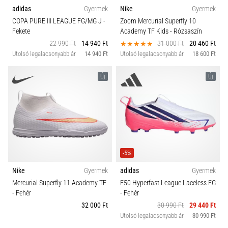
adidas
Gyermek
Nike
Gyermek
COPA PURE III LEAGUE FG/MG J
-
Zoom Mercurial Superfly 10
Fekete
Academy TF Kids
- Rózsaszín
22 990 Ft
14 940 Ft
31 000 Ft
20 460 Ft
Utolsó legalacsonyabb ár
14 940 Ft
Utolsó legalacsonyabb ár
18 600 Ft
Új
Új
-5%
Nike
Gyermek
adidas
Gyermek
Mercurial Superfly 11 Academy TF
F50 Hyperfast League Laceless FG
- Fehér
- Fehér
32 000 Ft
30 990 Ft
29 440 Ft
Utolsó legalacsonyabb ár
30 990 Ft