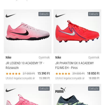
Exkluzív
Exkluzív
Nike
Gyermek
Nike
Gyermek
JR LEGEND 10 ACADEMY TF
-
JR PHANTOM GX II ACADEMY
Rózsaszín
FG/MG EH
- Piros
27 000 Ft
15 390 Ft
29 000 Ft
18 850 Ft
Utolsó legalacsonyabb ár
15 390 Ft
Utolsó legalacsonyabb ár
18 850 Ft
Exkluzív
Exkluzív