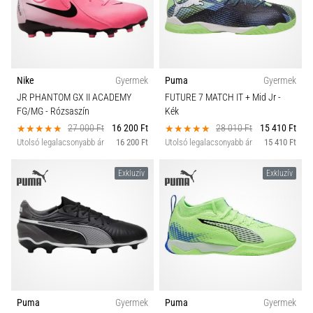
Nike
Gyermek
Puma
Gyermek
JR PHANTOM GX II ACADEMY
FUTURE 7 MATCH IT + Mid Jr
-
FG/MG
- Rózsaszín
Kék
27 000 Ft
16 200 Ft
28 010 Ft
15 410 Ft
Utolsó legalacsonyabb ár
16 200 Ft
Utolsó legalacsonyabb ár
15 410 Ft
Exkluzív
Exkluzív
Puma
Gyermek
Puma
Gyermek