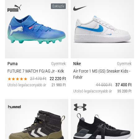
Exkluzív
Puma
Gyermek
Nike
Gyermek
FUTURE 7 MATCH FG/AG Jr
- Kék
Air Force 1 MS (GS) Sneaker Kids
-
Fehér
27 470 Ft
22 220 Ft
44 000 Ft
37 400 Ft
Utolsó legalacsonyabb ár
21 980 Ft
Utolsó legalacsonyabb ár
35 200 Ft