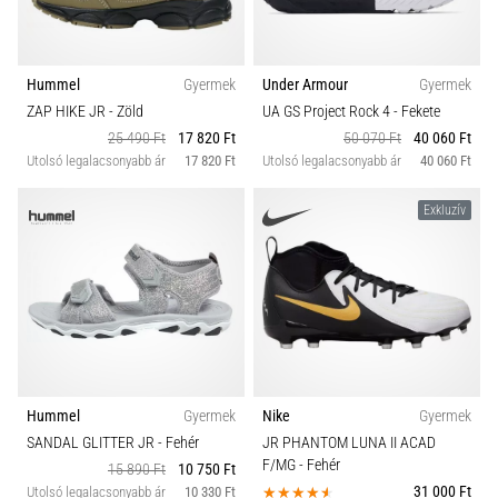
Hummel
Gyermek
Under Armour
Gyermek
ZAP HIKE JR
- Zöld
UA GS Project Rock 4
- Fekete
25 490 Ft
17 820 Ft
50 070 Ft
40 060 Ft
Utolsó legalacsonyabb ár
17 820 Ft
Utolsó legalacsonyabb ár
40 060 Ft
Exkluzív
Hummel
Gyermek
Nike
Gyermek
SANDAL GLITTER JR
- Fehér
JR PHANTOM LUNA II ACAD
F/MG
- Fehér
15 890 Ft
10 750 Ft
31 000 Ft
Utolsó legalacsonyabb ár
10 330 Ft