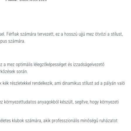
. Férfiak számára tervezett, ez a hosszú ujjú mez ötvözi a stílust,
kapus számára.
 ez a mez optimális lélegzőképességet és izzadságelvezető
rkőzések során.
 kék részletekkel rendelkezik, ami dinamikus stílust ad a pályán való
ez környezettudatos anyagokból készült, segítve, hogy környezeti
kéletes klubok számára, akik professzionális minőségű ruházatot