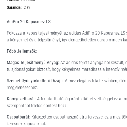
Garancia:
2 év
AdiPro 20 Kapusmez LS
Fokozza a kapus teljesítményét az adidas AdiPro 20 Kapusmez LS-sel
a kényelmet és a teljesítményt, így elengedhetetlen darab minden 
Főbb Jellemzők:
Magas Teljesítményű Anyag:
Az adidas fejlett anyagaiból készült,
tulajdonságokat biztosít, hogy kényelmes maradhass a intenzív mé
Szemet Gyönyörködtető Dizájn:
A mez elegáns fekete színben, élénk
megjelenésedhez.
Környezetbarát:
A fenntarthatóság iránti elkötelezettséggel ez a m
szempontból felelős döntést hozz.
Csapatbarát:
Kifejezetten csapathasználatra tervezve, ez a mez tö
keresnek kapusaiknak.