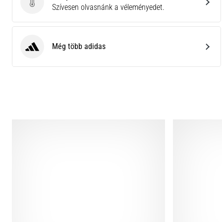
Küldj be termékértékelést
Szívesen olvasnánk a véleményedet.
Még több adidas
adidas