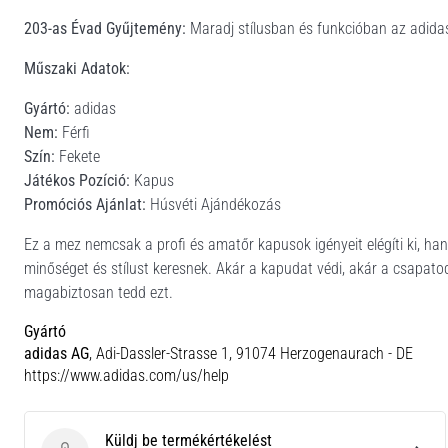
203-as Évad Gyűjtemény:
Maradj stílusban és funkcióban az adidas
Műszaki Adatok:
Gyártó:
adidas
Nem:
Férfi
Szín:
Fekete
Játékos Pozíció:
Kapus
Promóciós Ajánlat:
Húsvéti Ajándékozás
Ez a mez nemcsak a profi és amatőr kapusok igényeit elégíti ki, h
minőséget és stílust keresnek. Akár a kapudat védi, akár a csapato
magabiztosan tedd ezt.
Gyártó
adidas AG
, Adi-Dassler-Strasse 1, 91074 Herzogenaurach - DE
https://www.adidas.com/us/help
Küldj be termékértékelést