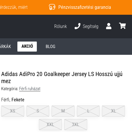
érdezzük, miért
Pénzvisszafizetési garancia
Rólunk
Segítség
Felhasználó
kosár
AKCIÓ
ÁRKÁK
BLOG
Adidas AdiPro 20 Goalkeeper Jersey LS Hosszú ujjú
mez
Kategória:
Férfi ruházat
Férfi,
Fekete
XS
S
M
L
XL
XXL
3XL