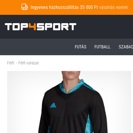
Ingyenes házhozszállítás 35 000 Ft
vásárlás esetén
Top4Sport.hu
FUTÁS
FUTBALL
SZABA
Férfi
Férfi ruházat