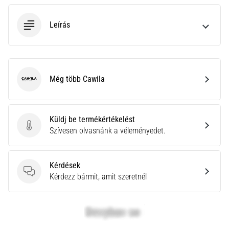
neki
és
Leírás
készíts
edzéstervet
Torna,
atlétika,
Még több Cawila
Cawila
súlyemelés.
Téged
is
vonz
Küldj be termékértékelést
a
Küldj be termékértékelést
Szívesen olvasnánk a véleményedet.
változatos
edzés,
ami
Kérdések
egy
Kérdések
Kérdezz bármit, amit szeretnél
kicsit
mindig
más?
Csatlakozz