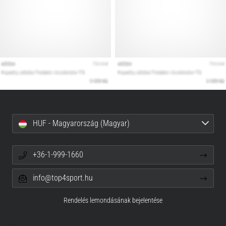
HUF - Magyarország (Magyar)
+36-1-999-1660
info@top4sport.hu
Rendelés lemondásának bejelentése