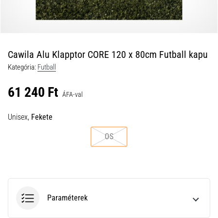
a
futball
táskánkba?
A
következő
Cawila Alu Klapptor CORE 120 x 80cm Futball kapu
dolgok
Kategória:
Futball
nem
hiányozhatnak
61 240 Ft
a
ÁFA-val
táskádból!​​​​​​​
Unisex,
Fekete
2021.03.22.
OS
•
10 perces olvasási idő
Cross
Training
–
Paraméterek
hogyan
kezdj