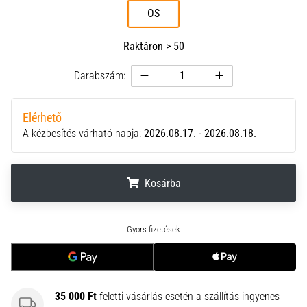
neki
OS
és
készíts
Raktáron > 50
edzéstervet
Darabszám:
Torna,
atlétika,
súlyemelés.
Elérhető
Téged
A kézbesítés várható napja:
2026.08.17. - 2026.08.18.
is
vonz
a
Kosárba
változatos
edzés,
ami
.
.
.
egy
kicsit
mindig
más?
Csatlakozz
35 000 Ft
feletti vásárlás esetén a szállítás ingyenes