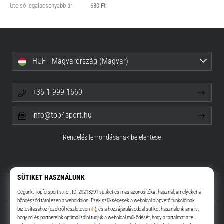
Utolsó legalacsonyabb ár
680 Ft
HUF - Magyarország (Magyar)
+36-1-999-1660
info@top4sport.hu
Rendelés lemondásának bejelentése
Rólunk
Ügyfélszolgálat