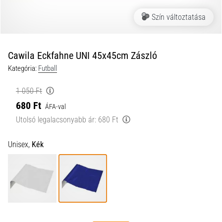
a
Szín változtatása
futball
táskánkba?
A
következő
Cawila Eckfahne UNI 45x45cm Zászló
dolgok
Kategória:
Futball
nem
hiányozhatnak
1 050 Ft
a
680 Ft
táskádból!​​​​​​​
ÁFA-val
Utolsó legalacsonyabb ár:
680 Ft
2021.03.22.
Unisex,
Kék
•
10 perces olvasási idő
Cross
Training
–
hogyan
kezdj