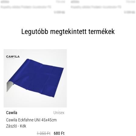
Legutóbb megtekintett termékek
Cawila
Unisex
Cawila Eckfahne UNI 45x45cm
Zászló
- Kék
1 050 Ft
680 Ft