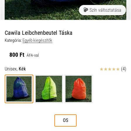
a
Szín változtatása
futball
táskánkba?
A
következő
Cawila Leibchenbeutel Táska
dolgok
Kategória:
Egyéb kiegészítők
nem
hiányozhatnak
800 Ft
a
ÁFA-val
táskádból!​​​​​​​
Értékelés
Unisex,
Kék
(4)
2021.03.22.
•
10 perces olvasási idő
Cross
Training
–
OS
hogyan
kezdj