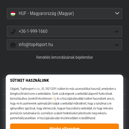
HUF - Magyarország (Magyar)
+36-1-999-1660
info@top4sport.hu
Rendelés lemondásának bejelentése
Rólunk
Ügyfélszolgálat