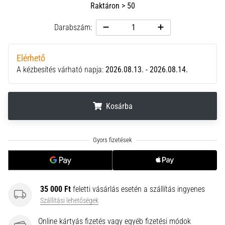
Raktáron > 50
neki
és
Darabszám:
készíts
edzéstervet
Elérhető
Torna,
A kézbesítés várható napja:
2026.08.13. - 2026.08.14.
atlétika,
súlyemelés.
Téged
is
Kosárba
vonz
a
.
.
.
változatos
edzés,
ami
egy
kicsit
35 000 Ft
feletti vásárlás esetén a szállítás ingyenes
mindig
Szállítási lehetőségek
más?
Csatlakozz
Online kártyás fizetés vagy egyéb fizetési módok