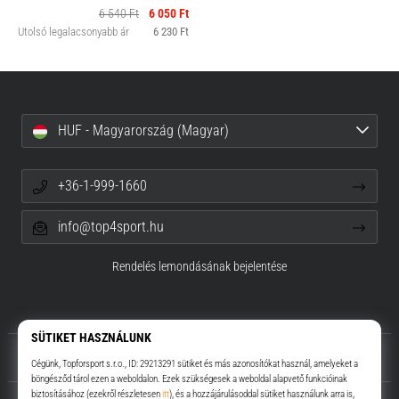
6 540 Ft
6 050 Ft
Utolsó legalacsonyabb ár
6 230 Ft
HUF - Magyarország (Magyar)
+36-1-999-1660
info@top4sport.hu
Rendelés lemondásának bejelentése
Rólunk