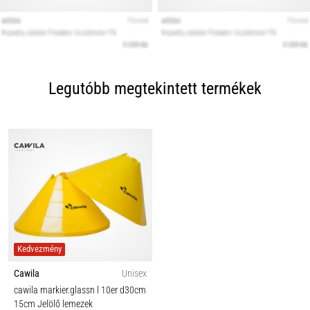
Legutóbb megtekintett termékek
Kedvezmény
Cawila
Unisex
cawila markier.glassn l 10er d30cm
15cm Jelölő lemezek