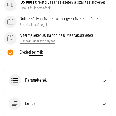
a
35 000 Ft
feletti vásárlás esetén a szállítás ingyenes
Cross
Szállítási lehetőségek
Training…
Online kártyás fizetés vagy egyéb fizetési módok
Fizetési lehetőségek
Minden cikk
A termékeket 30 napon belül visszaküldheted
megjelenítése
Visszaküldési szabályzat
Eredeti termék
Paraméterek
Leírás