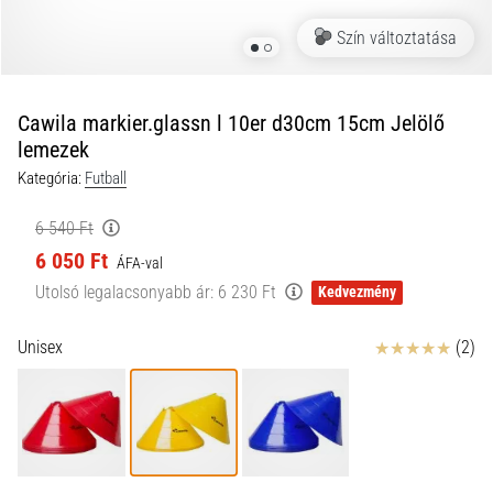
a
Szín változtatása
futball
táskánkba?
A
következő
Cawila markier.glassn l 10er d30cm 15cm Jelölő
dolgok
lemezek
nem
Kategória:
Futball
hiányozhatnak
a
6 540 Ft
táskádból!​​​​​​​
6 050 Ft
ÁFA-val
Utolsó legalacsonyabb ár:
6 230 Ft
Kedvezmény
2021.03.22.
•
10 perces olvasási idő
Értékelés
Unisex
(2)
Cross
Training
–
hogyan
kezdj