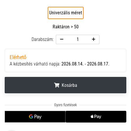
neki
és
Univerzális méret
készíts
edzéstervet
Raktáron > 50
Torna,
Darabszám:
atlétika,
súlyemelés.
Téged
Elérhető
is
A kézbesítés várható napja:
2026.08.14. - 2026.08.17.
vonz
a
változatos
Kosárba
edzés,
ami
egy
.
.
.
kicsit
mindig
más?
Csatlakozz