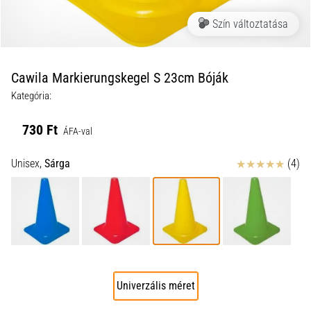
a
Szín változtatása
futball
táskánkba?
A
következő
Cawila Markierungskegel S 23cm Bóják
dolgok
Kategória:
nem
hiányozhatnak
730 Ft
a
ÁFA-val
táskádból!​​​​​​​
Értékelés
Unisex,
Sárga
(4)
2021.03.22.
•
10 perces olvasási idő
Cross
Training
–
Univerzális méret
hogyan
kezdj