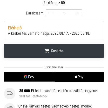
Raktáron > 50
neki
és
Darabszám:
készíts
edzéstervet
Elérhető
Torna,
A kézbesítés várható napja:
2026.08.17. - 2026.08.18.
atlétika,
súlyemelés.
Téged
is
Kosárba
vonz
a
.
.
.
változatos
edzés,
ami
egy
kicsit
35 000 Ft
feletti vásárlás esetén a szállítás ingyenes
mindig
Szállítási lehetőségek
más?
Csatlakozz
Online kártyás fizetés vagy egyéb fizetési módok