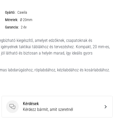
Gyártó:
Cawila
Méretek:
Ø 20mm
Garancia:
2 év
gbízható kiegészítő, amelyet edzőknek, csapatoknak és
t igényelnek taktikai táblákhoz és tervezéshez. Kompakt, 20 mm-es,
 látható és biztosan a helyén marad, így ideális gyors
lmas labdarúgáshoz, röplabdához, kézilabdához és kosárlabdához.
Kérdések
Kérdések
Kérdezz bármit, amit szeretnél