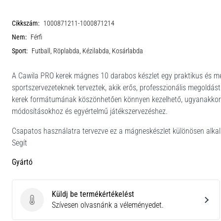
Cikkszám:
1000871211-1000871214
Nem:
Férfi
Sport:
Futball, Röplabda, Kézilabda, Kosárlabda
A Cawila PRO kerek mágnes 10 darabos készlet egy praktikus és me
sportszervezeteknek terveztek, akik erős, professzionális megoldás
kerek formátumának köszönhetően könnyen kezelhető, ugyanakkor jól
módosításokhoz és egyértelmű játékszervezéshez.
Csapatos használatra tervezve ez a mágneskészlet különösen alka
Segít
Gyártó
Küldj be termékértékelést
Küldj be termékértékelést
Szívesen olvasnánk a véleményedet.