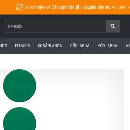
A termékeket 30 napon belül visszaküldheted
Azt sem k
Keresés
DIDO
FITNESS
KOSÁRLABDA
RÖPLABDA
KÉZILABDA
M