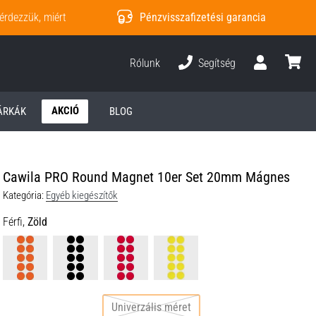
érdezzük, miért
Pénzvisszafizetési garancia
Rólunk
Segítség
Felhasználó
kosár
AKCIÓ
ÁRKÁK
BLOG
Cawila PRO Round Magnet 10er Set 20mm Mágnes
Kategória:
Egyéb kiegészítők
Férfi,
Zöld
Univerzális méret