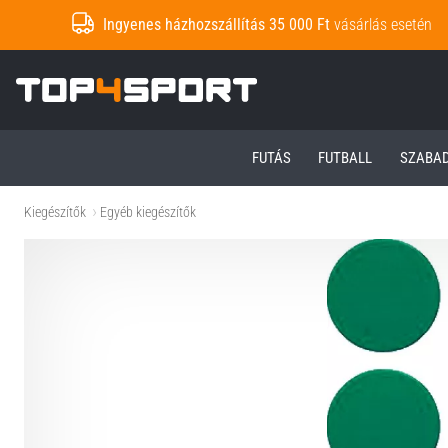
Ingyenes házhozszállítás 35 000 Ft
vásárlás esetén
Top4Sport.hu
FUTÁS
FUTBALL
SZABA
Kiegészítők
Egyéb kiegészítők