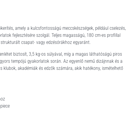
erítés, amely a kulcsfontosságú meccskészségek, például cselezés,
atok fejlesztésére szolgál. Teljes magasságú, 180 cm-es profillal
és strukturált csapat- vagy edzésórákhoz egyaránt.
nlétet biztosít, 3,5 kg-os súlyával, míg a magas láthatóságú piros
a gyors tempójú gyakorlatok során. Az egyenlő nemű dizájnnak és a
ás klubok, akadémiák és edzők számára, akik hatékony, ismételhető
hoz
 piece