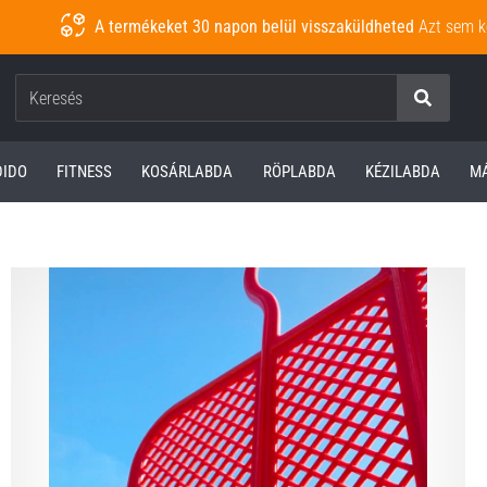
A termékeket 30 napon belül visszaküldheted
Azt sem k
Keresés
DIDO
FITNESS
KOSÁRLABDA
RÖPLABDA
KÉZILABDA
M