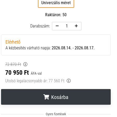
Univerzális méret
Raktáron: 50
Darabszám:
Elérhető
A kézbesítés várható napja:
2026.08.14. - 2026.08.17.
72 870 Ft
70 950 Ft
ÁFA-val
Utolsó legalacsonyabb ár:
77 560 Ft
Kosárba
.
.
.