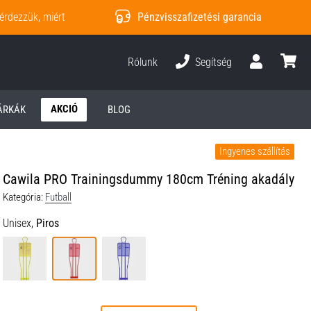
érdezzük, miért
Pénzvisszafizetési garancia
Rólunk
Segítség
Felhasználó
kosár
AKCIÓ
ÁRKÁK
BLOG
Ingyenes szállítás
Cawila PRO Trainingsdummy 180cm Tréning akadály
Kategória:
Futball
Unisex,
Piros