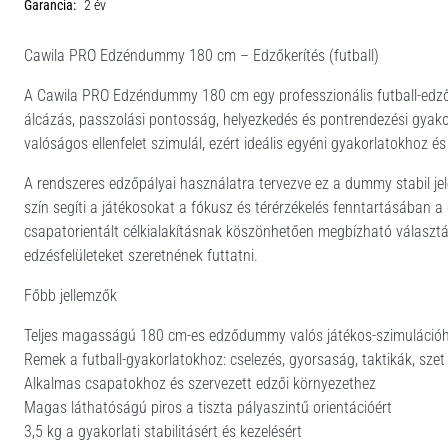
Garancia:
2 év
Cawila PRO Edzéndummy 180 cm – Edzőkerítés (futball)
A Cawila PRO Edzéndummy 180 cm egy professzionális futball-edzők
álcázás, passzolási pontosság, helyezkedés és pontrendezési gyakorl
valóságos ellenfelet szimulál, ezért ideális egyéni gyakorlatokhoz 
A rendszeres edzőpályai használatra tervezve ez a dummy stabil jele
szín segíti a játékosokat a fókusz és térérzékelés fenntartásában 
csapatorientált célkialakításnak köszönhetően megbízható választ
edzésfelületeket szeretnének futtatni.
Főbb jellemzők
Teljes magasságú 180 cm-es edződummy valós játékos-szimuláció
Remek a futball-gyakorlatokhoz: cselezés, gyorsaság, taktikák, szet
Alkalmas csapatokhoz és szervezett edzői környezethez
Magas láthatóságú piros a tiszta pályaszintű orientációért
3,5 kg a gyakorlati stabilitásért és kezelésért