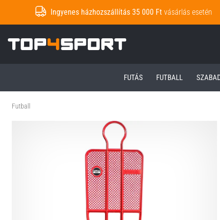
Ingyenes házhozszállítás 35 000 Ft
vásárlás esetén
Top4Sport.hu
FUTÁS
FUTBALL
SZABA
Futball