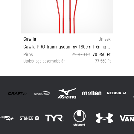
Cawila
Unisex
Cawila PRO Trainingsdummy 180cm Tréning akadály
Piros
72 870 Ft
70 950 Ft
Utolsó legalacsonyabb ár
77 560 Ft
Univerzális méret