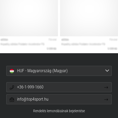
HUF - Magyarország (Magyar)
+36-1-999-1660
info@top4sport.hu
Rendelés lemondásának bejelentése