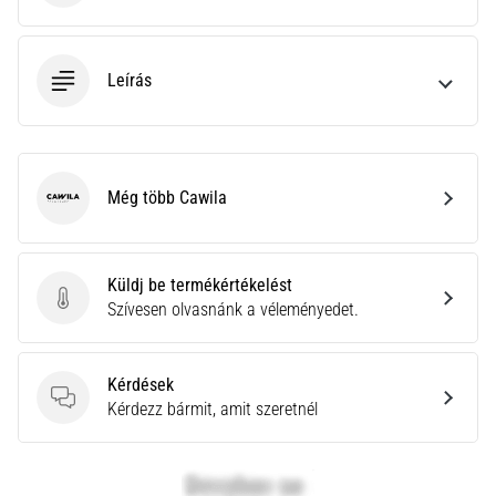
neki
és
készíts
Leírás
edzéstervet
Torna,
atlétika,
súlyemelés.
Még több Cawila
Téged
Cawila
is
vonz
a
Küldj be termékértékelést
változatos
Küldj be termékértékelést
Szívesen olvasnánk a véleményedet.
edzés,
ami
egy
Kérdések
kicsit
Kérdések
Kérdezz bármit, amit szeretnél
mindig
más?
Csatlakozz