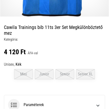
a
futball
táskánkba?
A
következő
Cawila Trainings bib 11ts 3er Set Megkülönböztető
dolgok
mez
nem
Kategória:
hiányozhatnak
a
4 120 Ft
táskádból!​​​​​​​
ÁFA-val
Unisex,
Kék
2021.03.22.
•
Mini
Junior
Senior
Senior XL
10 perces olvasási idő
Cross
Training
–
hogyan
Paraméterek
kezdj