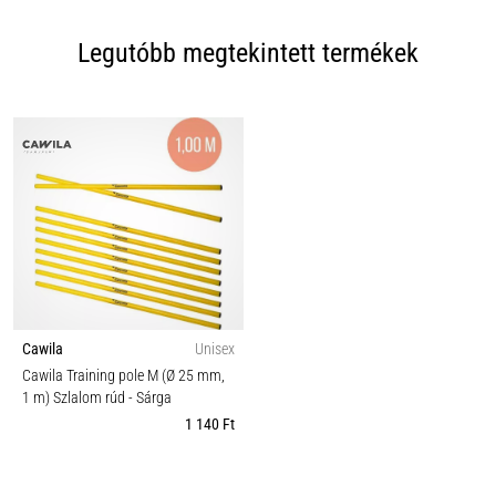
Legutóbb megtekintett termékek
Cawila
Unisex
Cawila Training pole M (Ø 25 mm,
1 m) Szlalom rúd
- Sárga
1 140 Ft