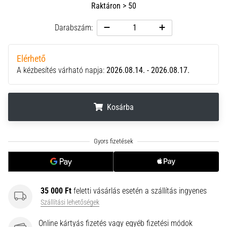
Raktáron > 50
neki
és
Darabszám:
készíts
edzéstervet
Elérhető
Torna,
A kézbesítés várható napja:
2026.08.14. - 2026.08.17.
atlétika,
súlyemelés.
Téged
is
Kosárba
vonz
a
.
.
.
változatos
edzés,
ami
egy
kicsit
35 000 Ft
feletti vásárlás esetén a szállítás ingyenes
mindig
Szállítási lehetőségek
más?
Csatlakozz
Online kártyás fizetés vagy egyéb fizetési módok