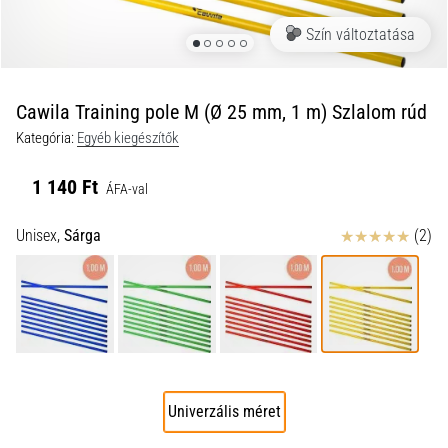
a
Szín változtatása
futball
táskánkba?
A
következő
Cawila Training pole M (Ø 25 mm, 1 m) Szlalom rúd
dolgok
Kategória:
Egyéb kiegészítők
nem
hiányozhatnak
1 140 Ft
a
ÁFA-val
táskádból!​​​​​​​
Értékelés
Unisex,
Sárga
(2)
2021.03.22.
•
10 perces olvasási idő
Cross
Training
–
Univerzális méret
hogyan
kezdj