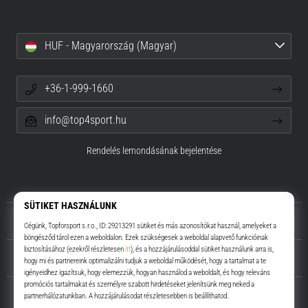
HUF - Magyarország (Magyar)
+36-1-999-1660
info@top4sport.hu
Rendelés lemondásának bejelentése
Rólunk
Ügyfélszolgálat