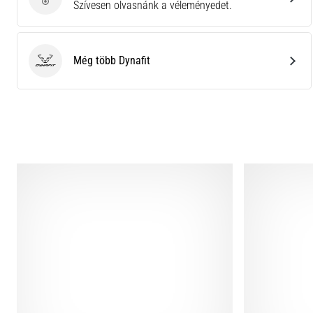
Küldj be termékértékelést
Szívesen olvasnánk a véleményedet.
Még több Dynafit
Dynafit