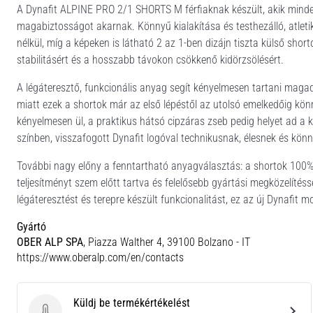
A Dynafit ALPINE PRO 2/1 SHORTS M férfiaknak készült, akik mind
magabiztosságot akarnak. Könnyű kialakítása és testhezálló, atle
nélkül, míg a képeken is látható 2 az 1-ben dizájn tiszta külső sh
stabilitásért és a hosszabb távokon csökkenő kidörzsölésért.
A légáteresztő, funkcionális anyag segít kényelmesen tartani maga
miatt ezek a shortok már az első lépéstől az utolsó emelkedőig kö
kényelmesen ül, a praktikus hátsó cipzáras zseb pedig helyet ad a kis
színben, visszafogott Dynafit logóval technikusnak, élesnek és kön
További nagy előny a fenntartható anyagválasztás: a shortok 100% ú
teljesítményt szem előtt tartva és felelősebb gyártási megközelítés
légáteresztést és terepre készült funkcionalitást, ez az új Dynafit mo
Gyártó
OBER ALP SPA
, Piazza Walther 4, 39100 Bolzano - IT
https://www.oberalp.com/en/contacts
Küldj be termékértékelést