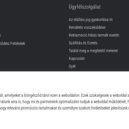
Ügyfélszolgálat
Az elállási jog gyakorlása itt
Rendelés visszaküldése
k
Reklamáció hibás termék esetén
Szállítás és fizetés
ződési Feltételek
Találd meg a megfelelő méretet
Kapcsolat
GyIK
Adatvédelmi nyilatkozat
© 2010 – 2026
Top4Sport.hu