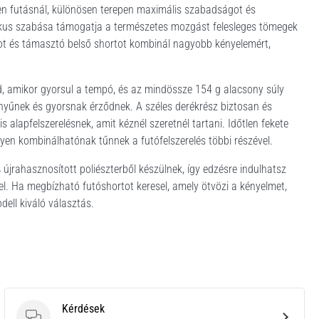
en futásnál, különösen terepen maximális szabadságot és
tikus szabása támogatja a természetes mozgást felesleges tömegek
ortot és támasztó belső shortot kombinál nagyobb kényelemért,
d, amikor gyorsul a tempó, és az mindössze 154 g alacsony súly
nnyűnek és gyorsnak érződnek. A széles derékrész biztosan és
 alapfelszerelésnek, amit kéznél szeretnél tartani. Időtlen fekete
nyen kombinálhatónak tűnnek a futófelszerelés többi részével.
jrahasznosított poliészterből készülnek, így edzésre indulhatsz
sel. Ha megbízható futóshortot keresel, amely ötvözi a kényelmet,
dell kiváló választás.
Kérdések