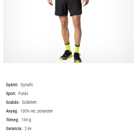
Gyártó:
Dynafit
Sport:
Futás
Szabás:
Szűkített
Anyag:
100% rec. polyester
Tömeg:
154 g
Garancia:
2 év