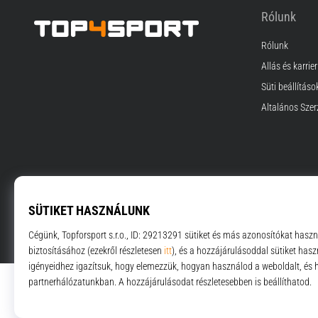
Rólunk
Rólunk
Top4Sport.hu
Állás és karrier
Süti beállításo
Általános Szer