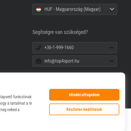
HUF - Magyarország (Magyar)
Segítségre van szükséged?
+36-1-999-1660
info@top4sport.hu