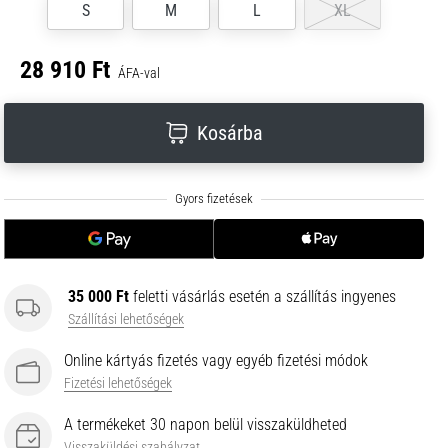
S
M
L
XL
28 910 Ft
ÁFA-val
Kosárba
35 000 Ft
feletti vásárlás esetén a szállítás ingyenes
Szállítási lehetőségek
Online kártyás fizetés vagy egyéb fizetési módok
Fizetési lehetőségek
A termékeket 30 napon belül visszaküldheted
Visszaküldési szabályzat