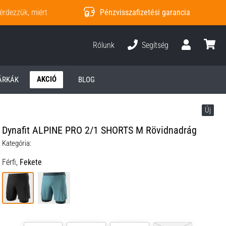
érdezzük, miért
Pénzvisszafizetési garancia
Rólunk
Segítség
Felhasználó
kosár
AKCIÓ
ÁRKÁK
BLOG
Új
Dynafit ALPINE PRO 2/1 SHORTS M Rövidnadrág
Kategória:
Férfi,
Fekete