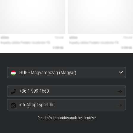
HUF - Magyarország (Magyar)
+36-1-999-1660
info@top4sport.hu
Rendelés lemondásának bejelentése