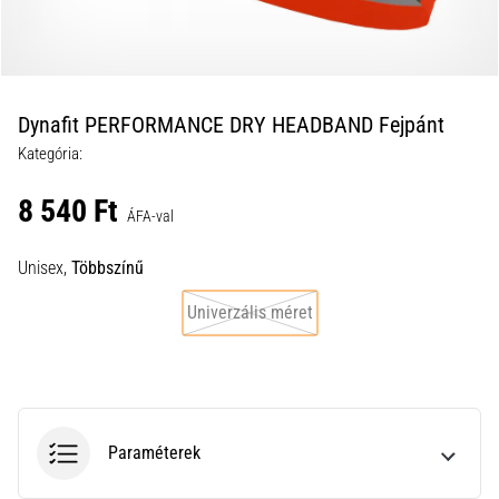
a
futball
táskánkba?
A
következő
Dynafit PERFORMANCE DRY HEADBAND Fejpánt
dolgok
Kategória:
nem
hiányozhatnak
8 540 Ft
a
ÁFA-val
táskádból!​​​​​​​
Unisex,
Többszínű
2021.03.22.
Univerzális méret
•
10 perces olvasási idő
Cross
Training
–
Paraméterek
hogyan
kezdj