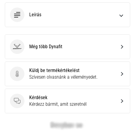
neki
és
Leírás
készíts
edzéstervet
Torna,
atlétika,
Még több Dynafit
Dynafit
súlyemelés.
Téged
is
vonz
Küldj be termékértékelést
a
Küldj be termékértékelést
Szívesen olvasnánk a véleményedet.
változatos
edzés,
ami
Kérdések
egy
Kérdések
Kérdezz bármit, amit szeretnél
kicsit
mindig
más?
Csatlakozz