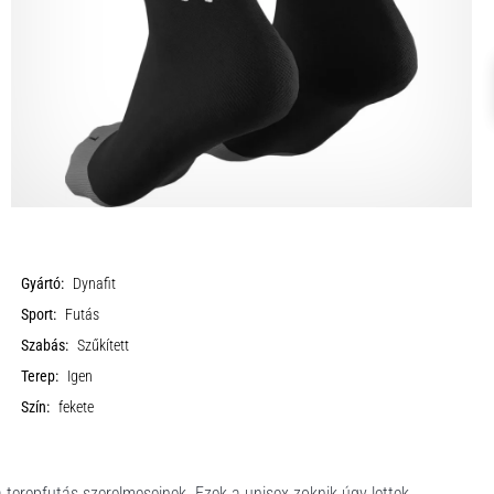
Gyártó:
Dynafit
Sport:
Futás
Szabás:
Szűkített
Terep:
Igen
Szín:
fekete
a terepfutás szerelmeseinek. Ezek a unisex zoknik úgy lettek