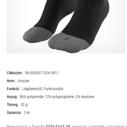
Cikkszám:
08-0000071526-0911
Nem:
Uniszex
Funkció:
Légáteresztő, Funkcionális
Anyag:
86% polyamide, 12% polypropylene, 2% elastane
Tömeg:
32 g
Garancia:
2 év
Bemutatjuk a Dynafit
STAY FAST SK
zoknijait, a legjobb választást 