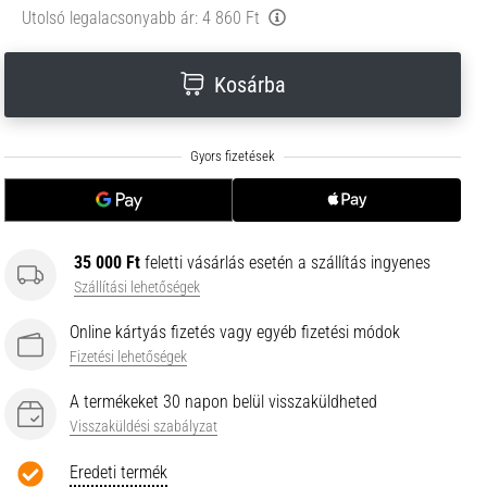
Utolsó legalacsonyabb ár:
4 860 Ft
Kosárba
35 000 Ft
feletti vásárlás esetén a szállítás ingyenes
Szállítási lehetőségek
Online kártyás fizetés vagy egyéb fizetési módok
Fizetési lehetőségek
A termékeket 30 napon belül visszaküldheted
Visszaküldési szabályzat
Eredeti termék