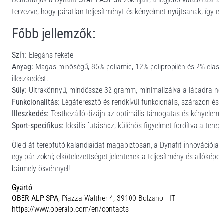
tervezve, hogy páratlan teljesítményt és kényelmet nyújtsanak, így e
Főbb jellemzők:
Szín:
Elegáns fekete
Anyag:
Magas minőségű, 86% poliamid, 12% polipropilén és 2% elasz
illeszkedést.
Súly:
Ultrakönnyű, mindössze 32 gramm, minimalizálva a lábadra ne
Funkcionalitás:
Légáteresztő és rendkívül funkcionális, szárazon és
Illeszkedés:
Testhezálló dizájn az optimális támogatás és kényelem 
Sport-specifikus:
Ideális futáshoz, különös figyelmet fordítva a terep
Öleld át terepfutó kalandjaidat magabiztosan, a Dynafit innováci
egy pár zokni; elkötelezettséget jelentenek a teljesítmény és állóké
bármely ösvénnyel!
Gyártó
OBER ALP SPA
, Piazza Walther 4, 39100 Bolzano - IT
https://www.oberalp.com/en/contacts