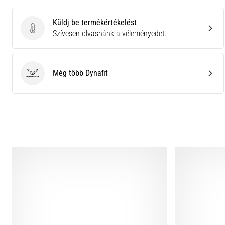
Küldj be termékértékelést
Küldj be termékértékelést
Szívesen olvasnánk a véleményedet.
Még több Dynafit
Dynafit