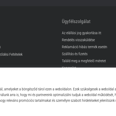
Ügyfélszolgálat
Az elállási jog gyakorlása itt
Rendelés visszaküldése
k
Reklamáció hibás termék esetén
Szállítás és fizetés
ződési Feltételek
Találd meg a megfelelő méretet
Kapcsolat
GyIK
Adatvédelmi nyilatkozat
© 2010 – 2026
Top4Sport.hu