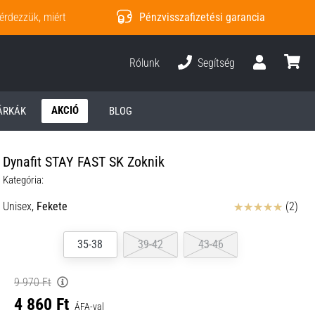
érdezzük, miért
Pénzvisszafizetési garancia
Rólunk
Segítség
Felhasználó
kosár
AKCIÓ
ÁRKÁK
BLOG
Dynafit STAY FAST SK Zoknik
Kategória:
Értékelés
Unisex,
Fekete
(2)
35-38
39-42
43-46
9 970 Ft
4 860 Ft
ÁFA-val