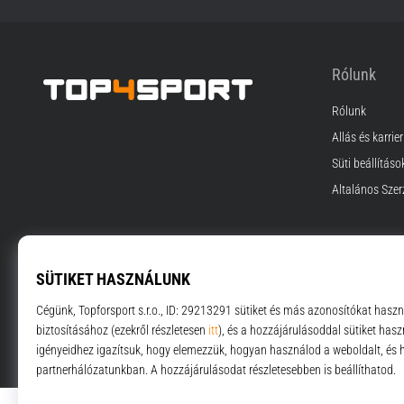
Rólunk
Rólunk
Top4Sport.hu
Állás és karrier
Süti beállításo
Általános Szer