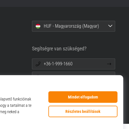
HUF - Magyarország (Magyar)
Segítségre van szükséged?
+36-1-999-1660
info@top4sport.hu