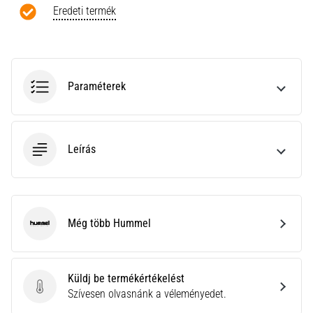
a
Eredeti termék
Cross
Training…
Minden cikk
Paraméterek
megjelenítése
Leírás
Még több Hummel
Hummel
Küldj be termékértékelést
Küldj be termékértékelést
Szívesen olvasnánk a véleményedet.