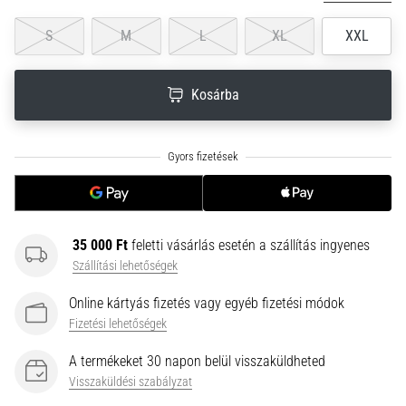
neki
S
M
L
XL
XXL
és
készíts
edzéstervet
Kosárba
Torna,
atlétika,
súlyemelés.
Téged
is
vonz
a
35 000 Ft
feletti vásárlás esetén a szállítás ingyenes
változatos
Szállítási lehetőségek
edzés,
ami
Online kártyás fizetés vagy egyéb fizetési módok
egy
Fizetési lehetőségek
kicsit
mindig
A termékeket 30 napon belül visszaküldheted
más?
Visszaküldési szabályzat
Csatlakozz