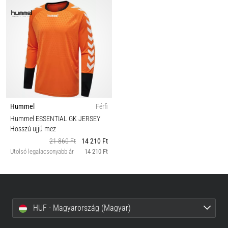
Hummel
Férfi
Hummel ESSENTIAL GK JERSEY
Hosszú ujjú mez
21 860 Ft
14 210 Ft
Utolsó legalacsonyabb ár
14 210 Ft
HUF - Magyarország (Magyar)