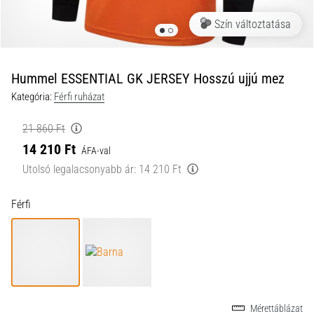
a
Szín változtatása
futball
táskánkba?
A
következő
Hummel ESSENTIAL GK JERSEY Hosszú ujjú mez
dolgok
Kategória:
Férfi ruházat
nem
hiányozhatnak
21 860 Ft
a
14 210 Ft
táskádból!​​​​​​​
ÁFA-val
Utolsó legalacsonyabb ár:
14 210 Ft
2021.03.22.
Férfi
•
10 perces olvasási idő
Cross
Training
–
hogyan
kezdj
Mérettáblázat