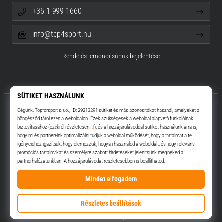
+36-1-999-1660
info@top4sport.hu
Rendelés lemondásának bejelentése
Rólunk
Ügyfélszolgálat
Top4Sport.hu
© 2010 – 2026
Top4Sport.hu