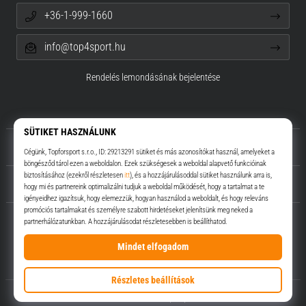
+36-1-999-1660
info@top4sport.hu
Rendelés lemondásának bejelentése
Rólunk
Ügyfélszolgálat
Top4Sport.hu
© 2010 – 2026
Top4Sport.hu