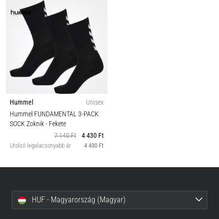
Hummel
Unisex
Hummel FUNDAMENTAL 3-PACK
SOCK Zoknik
- Fekete
7 140 Ft
4 430 Ft
Utolsó legalacsonyabb ár
4 430 Ft
HUF - Magyarország (Magyar)