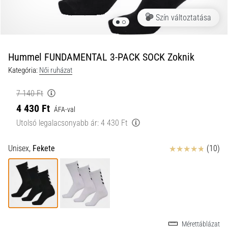
a
Szín változtatása
futball
táskánkba?
A
következő
Hummel FUNDAMENTAL 3-PACK SOCK Zoknik
dolgok
Kategória:
Női ruházat
nem
hiányozhatnak
7 140 Ft
a
4 430 Ft
táskádból!​​​​​​​
ÁFA-val
Utolsó legalacsonyabb ár:
4 430 Ft
2021.03.22.
Értékelés
Unisex,
Fekete
(10)
•
10 perces olvasási idő
Cross
Training
–
hogyan
kezdj
Mérettáblázat