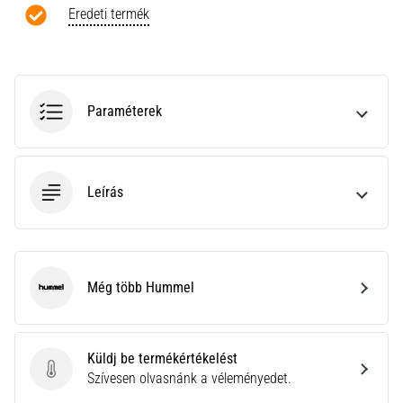
a
Eredeti termék
Cross
Training…
Minden cikk
Paraméterek
megjelenítése
Leírás
Még több Hummel
Hummel
Küldj be termékértékelést
Küldj be termékértékelést
Szívesen olvasnánk a véleményedet.