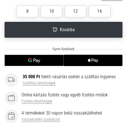
neki
8
10
12
14
és
készíts
edzéstervet
Kosárba
Torna,
atlétika,
súlyemelés.
Téged
is
vonz
a
35 000 Ft
feletti vásárlás esetén a szállítás ingyenes
változatos
Szállítási lehetőségek
edzés,
ami
Online kártyás fizetés vagy egyéb fizetési módok
egy
Fizetési lehetőségek
kicsit
mindig
A termékeket 30 napon belül visszaküldheted
más?
Visszaküldési szabályzat
Csatlakozz