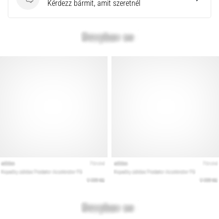
Kérdések
Kérdezz bármit, amit szeretnél