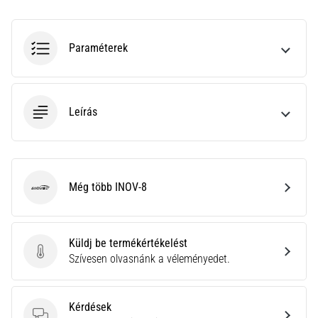
a
Cross
Training…
Paraméterek
Minden cikk
megjelenítése
Leírás
Még több INOV-8
INOV-8
Küldj be termékértékelést
Küldj be termékértékelést
Szívesen olvasnánk a véleményedet.
Kérdések