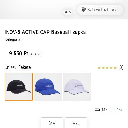
a
Szín változtatása
futball
táskánkba?
A
következő
INOV-8 ACTIVE CAP Baseball sapka
dolgok
Kategória:
nem
hiányozhatnak
9 550 Ft
a
ÁFA-val
táskádból!​​​​​​​
Értékelés
Unisex,
Fekete
(3)
2021.03.22.
•
10 perces olvasási idő
Cross
Training
Mérettáblázat
–
hogyan
S/M
M/L
kezdj