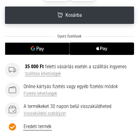
neki
és
Kosárba
készíts
edzéstervet
Torna,
atlétika,
súlyemelés.
Téged
is
35 000 Ft
feletti vásárlás esetén a szállítás ingyenes
vonz
Szállítási lehetőségek
a
változatos
Online kártyás fizetés vagy egyéb fizetési módok
edzés,
Fizetési lehetőségek
ami
egy
A termékeket 30 napon belül visszaküldheted
kicsit
Visszaküldési szabályzat
mindig
más?
Eredeti termék
Csatlakozz