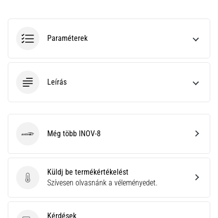
neki
és
készíts
Paraméterek
edzéstervet
Torna,
atlétika,
súlyemelés.
Leírás
Téged
is
vonz
a
Még több INOV-8
változatos
INOV-8
edzés,
ami
egy
Küldj be termékértékelést
kicsit
Küldj be termékértékelést
Szívesen olvasnánk a véleményedet.
mindig
más?
Csatlakozz
Kérdések