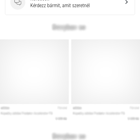
a
Kérdések
Kérdezz bármit, amit szeretnél
Cross
Training…
Minden cikk
megjelenítése