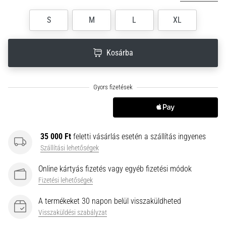
neki
S
M
L
XL
és
készíts
edzéstervet
Kosárba
Torna,
atlétika,
súlyemelés.
Téged
is
vonz
a
35 000 Ft
feletti vásárlás esetén a szállítás ingyenes
változatos
Szállítási lehetőségek
edzés,
ami
Online kártyás fizetés vagy egyéb fizetési módok
egy
Fizetési lehetőségek
kicsit
mindig
A termékeket 30 napon belül visszaküldheted
más?
Visszaküldési szabályzat
Csatlakozz