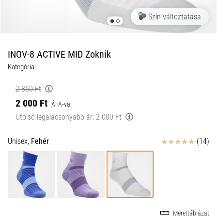
a
Szín változtatása
futball
táskánkba?
A
következő
INOV-8 ACTIVE MID Zoknik
dolgok
Kategória:
nem
hiányozhatnak
2 850 Ft
a
2 000 Ft
táskádból!​​​​​​​
ÁFA-val
Utolsó legalacsonyabb ár:
2 000 Ft
2021.03.22.
Értékelés
Unisex,
Fehér
(14)
•
10 perces olvasási idő
Cross
Training
–
hogyan
kezdj
Mérettáblázat