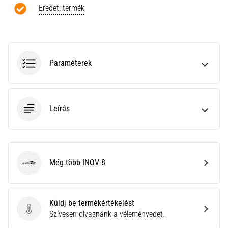
a
Eredeti termék
Cross
Training…
Minden cikk
Paraméterek
megjelenítése
Leírás
Még több INOV-8
INOV-8
Küldj be termékértékelést
Küldj be termékértékelést
Szívesen olvasnánk a véleményedet.