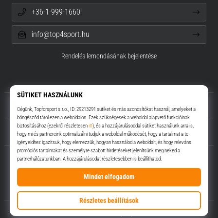
+36-1-999-1660
info@top4sport.hu
Rendelés lemondásának bejelentése
Rólunk
Ügyfélszolgálat
Top4Sport.hu
© 2010 – 2026
Top4Sport.hu