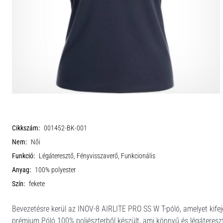
Cikkszám:
001452-BK-001
Nem:
Női
Funkció:
Légáteresztő, Fényvisszaverő, Funkcionális
Anyag:
100% polyester
Szín:
fekete
Bevezetésre kerül az INOV-8 AIRLITE PRO SS W T-póló, amelyet kifej
prémium Póló 100% poliészterből készült, ami könnyű és légátereszt