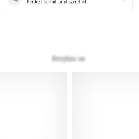
Kérdések
Kérdezz bármit, amit szeretnél