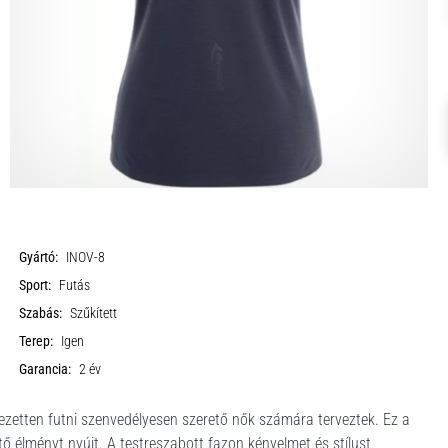
Gyártó:
INOV-8
Sport:
Futás
Szabás:
Szűkített
Terep:
Igen
Garancia:
2 év
ezetten futni szenvedélyesen szerető nők számára terveztek. Ez a
ő élményt nyújt. A testreszabott fazon kényelmet és stílust