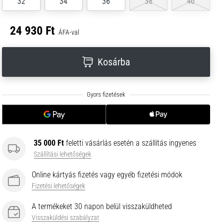
32
34
36
38
40
24 930 Ft
ÁFA-val
Kosárba
35 000 Ft
feletti vásárlás esetén a szállítás ingyenes
Szállítási lehetőségek
Online kártyás fizetés vagy egyéb fizetési módok
Fizetési lehetőségek
A termékeket 30 napon belül visszaküldheted
Visszaküldési szabályzat