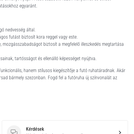
futásokhoz egyaránt.
gó nedvesség által.
ágos futást biztosít kora reggel vagy este.
zve, mozgásszabadságot biztosít a megfelelő illeszkedés megtartása
vásainak, tartósságot és ellenálló képességet nyújtva.
unkcionális, hanem stílusos kiegészítője a futó ruhatáradnak. Akár
társad bármely szezonban. Fogd fel a futóruha új színvonalát az
Kérdések