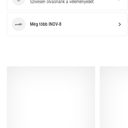
Küldj be termékértékelést
Szívesen olvasnánk a véleményedet.
Még több INOV-8
INOV-8