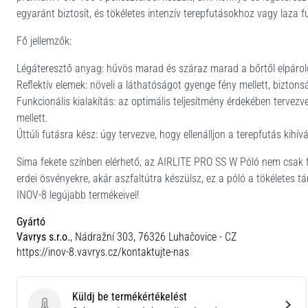
egyaránt biztosít, és tökéletes intenzív terepfutásokhoz vagy laza 
Fő jellemzők:
Légáteresztő anyag: hűvös marad és száraz marad a bőrtől elpárol
Reflektív elemek: növeli a láthatóságot gyenge fény mellett, biztons
Funkcionális kialakítás: az optimális teljesítmény érdekében terve
mellett.
Úttúli futásra kész: úgy tervezve, hogy ellenálljon a terepfutás kihí
Sima fekete színben elérhető, az AIRLITE PRO SS W Póló nem csak f
erdei ösvényekre, akár aszfaltútra készülsz, ez a póló a tökéletes 
INOV-8 legújabb termékeivel!
Gyártó
Vavrys s.r.o.
, Nádražní 303, 76326 Luhačovice - CZ
https://inov-8.vavrys.cz/kontaktujte-nas
Küldj be termékértékelést