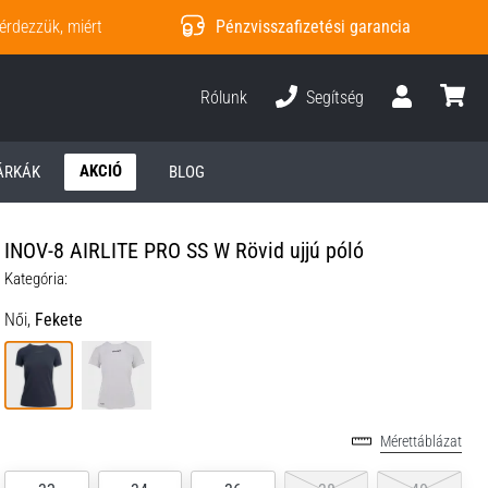
érdezzük, miért
Pénzvisszafizetési garancia
Rólunk
Segítség
Felhasználó
kosár
AKCIÓ
ÁRKÁK
BLOG
INOV-8 AIRLITE PRO SS W Rövid ujjú póló
Kategória:
Női,
Fekete
Mérettáblázat