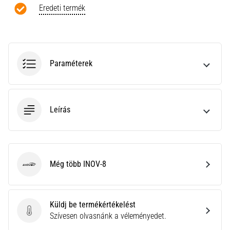
a
Eredeti termék
Cross
Training…
Minden cikk
Paraméterek
megjelenítése
Leírás
Még több INOV-8
INOV-8
Küldj be termékértékelést
Küldj be termékértékelést
Szívesen olvasnánk a véleményedet.