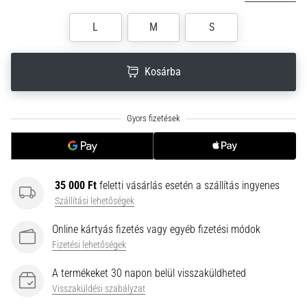
neki
L
M
S
és
készíts
edzéstervet
Kosárba
Torna,
atlétika,
súlyemelés.
Téged
is
vonz
a
35 000 Ft
feletti vásárlás esetén a szállítás ingyenes
változatos
Szállítási lehetőségek
edzés,
ami
Online kártyás fizetés vagy egyéb fizetési módok
egy
Fizetési lehetőségek
kicsit
mindig
A termékeket 30 napon belül visszaküldheted
más?
Visszaküldési szabályzat
Csatlakozz