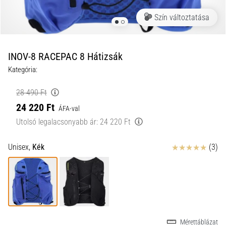
a
Szín változtatása
futball
táskánkba?
A
következő
INOV-8 RACEPAC 8 Hátizsák
dolgok
Kategória:
nem
hiányozhatnak
28 490 Ft
a
24 220 Ft
táskádból!​​​​​​​
ÁFA-val
Utolsó legalacsonyabb ár:
24 220 Ft
2021.03.22.
Értékelés
Unisex,
Kék
(3)
•
10 perces olvasási idő
Cross
Training
–
hogyan
kezdj
Mérettáblázat