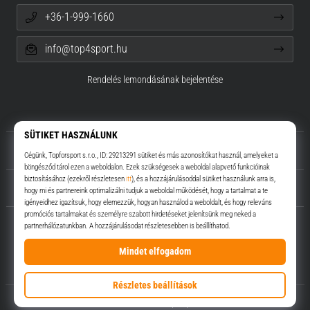
+36-1-999-1660
info@top4sport.hu
Rendelés lemondásának bejelentése
Rólunk
Ügyfélszolgálat
Top4Sport.hu
© 2010 – 2026
Top4Sport.hu