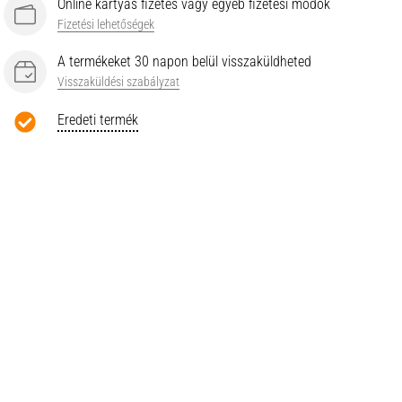
Online kártyás fizetés vagy egyéb fizetési módok
Fizetési lehetőségek
A termékeket 30 napon belül visszaküldheted
Visszaküldési szabályzat
Eredeti termék