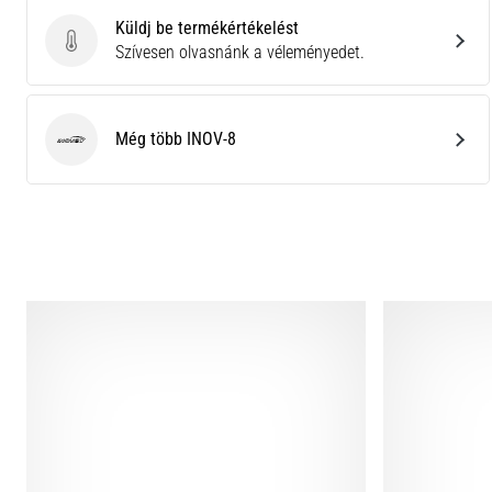
Küldj be termékértékelést
Küldj be termékértékelést
Szívesen olvasnánk a véleményedet.
Még több INOV-8
INOV-8