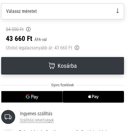
Válassz méretet
54 590 Ft
43 660 Ft
ÁFA-val
Utolsó legalacsonyabb ár:
43 660 Ft
Kosárba
Ingyenes szállítás
Szállítási lehetőségek