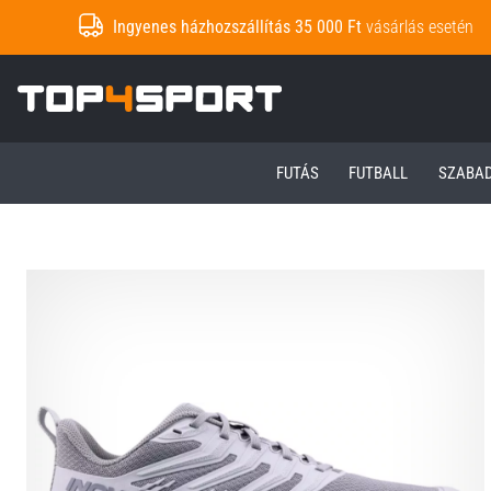
Ingyenes házhozszállítás 35 000 Ft
vásárlás esetén
Top4Sport.hu
FUTÁS
FUTBALL
SZABA