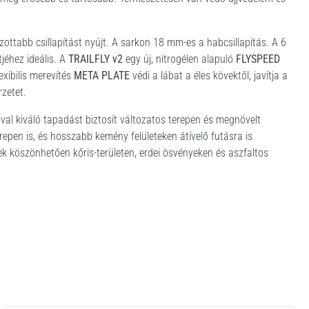
ottabb csillapítást nyújt. A sarkon 18 mm-es a habcsillapítás. A 6
jéhez ideális. A
TRAILFLY v2
egy új, nitrogélen alapuló
FLYSPEED
exibilis merevítés
META PLATE
védi a lábat a éles kövektől, javítja a
rzetet.
val kiváló tapadást biztosít változatos terepen és megnövelt
pen is, és hosszabb kemény felületeken átívelő futásra is
k köszönhetően kőris-területen, erdei ösvényeken és aszfaltos