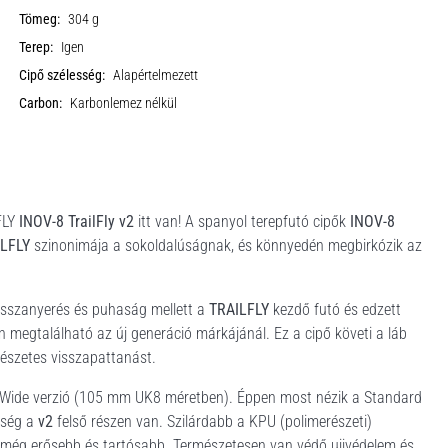
Tömeg:
304 g
Terep:
Igen
Cipő szélesség:
Alapértelmezett
Carbon:
Karbonlemez nélkül
LFLY
INOV-8 TrailFly v2
itt van! A spanyol terepfutó cipők
INOV-8
LFLY
szinonimája a sokoldalúságnak, és könnyedén megbirkózik az
visszanyerés és puhaság mellett a
TRAILFLY
kezdő futó és edzett
 megtalálható az új generáció márkájánál. Ez a cipő követi a láb
mészetes visszapattanást.
s Wide verzió (105 mm UK8 méretben). Éppen most nézik a Standard
bség a
v2
felső részen van. Szilárdabb a KPU (polimerészeti)
z még erősebb és tartósabb. Természetesen van védő ujjvédelem és