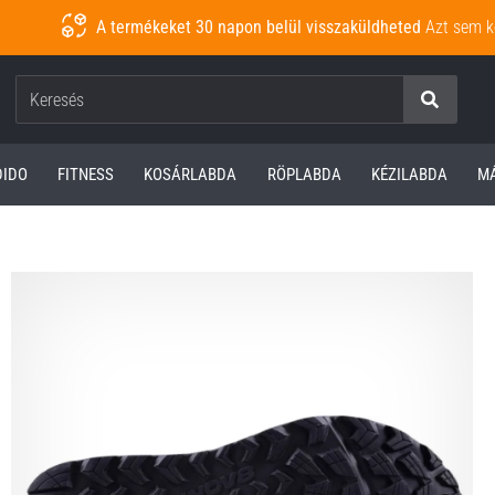
A termékeket 30 napon belül visszaküldheted
Azt sem k
Keresés
DIDO
FITNESS
KOSÁRLABDA
RÖPLABDA
KÉZILABDA
M