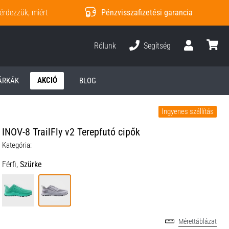
érdezzük, miért
Pénzvisszafizetési garancia
Rólunk
Segítség
Felhasználó
kosár
AKCIÓ
ÁRKÁK
BLOG
Ingyenes szállítás
INOV-8 TrailFly v2 Terepfutó cipők
Kategória:
Férfi,
Szürke
Mérettáblázat