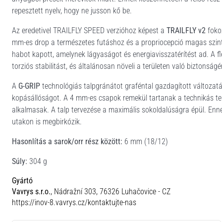
repesztett nyelv, hogy ne jusson kő be.
Az eredetivel TRAILFLY SPEED verzióhoz képest a
TRAILFLY v2
fokoz
mm-es drop a természetes futáshoz és a propriocepció magas szint
habot kapott, amelynek lágyaságot és energiavisszatérítést ad. A fl
torziós stabilitást, és általánosan növeli a területen való biztonságé
A
G-GRIP
technológiás talpgránátot graféntal gazdagított változatá
kopásállóságot. A 4 mm-es csapok remekül tartanak a technikás tere
alkalmasak. A talp tervezése a maximális sokoldalúságra épül. Enne
utakon is megbirkózik.
Hasonlítás a sarok/orr rész között:
6 mm (18/12)
Súly:
304 g
Gyártó
Vavrys s.r.o.
, Nádražní 303, 76326 Luhačovice - CZ
https://inov-8.vavrys.cz/kontaktujte-nas