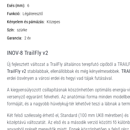
Esés (mm):
6
Funkció:
Légáteresztő
Kényelem és párnázás:
Közepes
Szín:
szürke
Garancia:
2 év
INOV-8 TrailFly v2
Új fejlesztett változat a TrailFly általános terepfutó cipőből a TRAI
TrailFly v2
stabilabbak, ellenállóbbak és még kényelmesebbek.
TRAI
erdei ösvényen a városi erdei és hegyi vad tájak futásával.
A kiegyensúlyozott csillapításnak köszönhetően optimális energia-
versenyző egyaránt felveheti. Az anatómiai forma minden modellben
formáját, és a nagyobb hüvelykujj-tér lehetővé teszi a lábnak a ter
Két felső szélesség érhető el, Standard (100 mm UK8 méretben) é
középtávú változatát. Az első és a második verzió közötti fő külön
anyagból préselt merevítők miatt. Ennek köszönhetően a felső rés