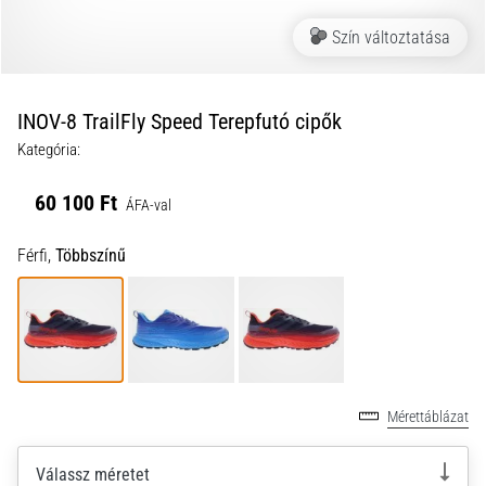
a
Szín változtatása
futball
táskánkba?
A
következő
INOV-8 TrailFly Speed Terepfutó cipők
dolgok
Kategória:
nem
hiányozhatnak
60 100 Ft
a
ÁFA-val
táskádból!​​​​​​​
Férfi,
Többszínű
2021.03.22.
•
10 perces olvasási idő
Cross
Training
Mérettáblázat
–
hogyan
Válassz méretet
kezdj