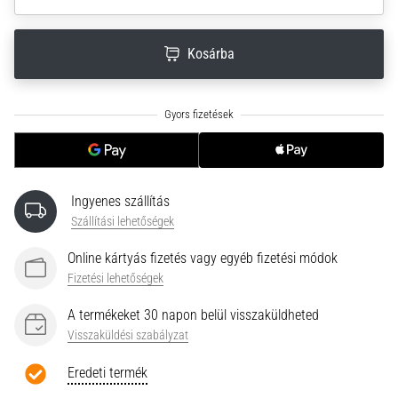
neki
és
Kosárba
készíts
edzéstervet
Torna,
atlétika,
súlyemelés.
Téged
is
Ingyenes szállítás
vonz
Szállítási lehetőségek
a
változatos
Online kártyás fizetés vagy egyéb fizetési módok
edzés,
Fizetési lehetőségek
ami
egy
A termékeket 30 napon belül visszaküldheted
kicsit
Visszaküldési szabályzat
mindig
más?
Eredeti termék
Csatlakozz