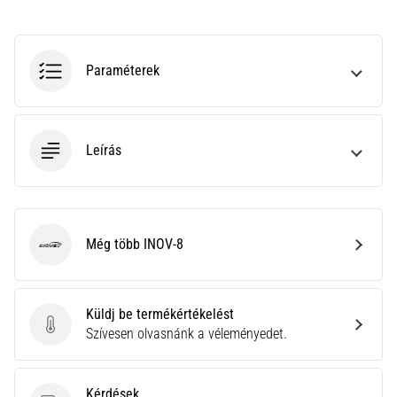
a
Cross
Training…
Paraméterek
Minden cikk
megjelenítése
Leírás
Még több INOV-8
INOV-8
Küldj be termékértékelést
Küldj be termékértékelést
Szívesen olvasnánk a véleményedet.
Kérdések