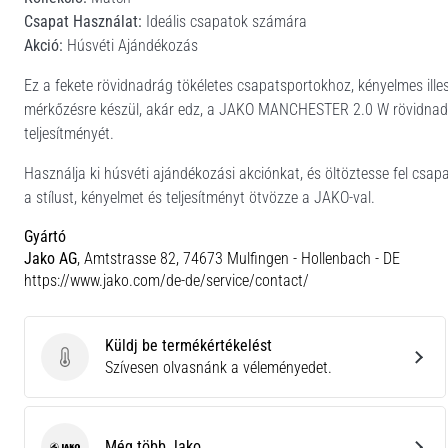
Csapat Használat:
Ideális csapatok számára
Akció:
Húsvéti Ajándékozás
Ez a fekete rövidnadrág tökéletes csapatsportokhoz, kényelmes ille
mérkőzésre készül, akár edz, a JAKO MANCHESTER 2.0 W rövidnadr
teljesítményét.
Használja ki húsvéti ajándékozási akciónkat, és öltöztesse fel csapa
a stílust, kényelmet és teljesítményt ötvözze a JAKO-val.
Gyártó
Jako AG
, Amtstrasse 82, 74673 Mulfingen - Hollenbach - DE
https://www.jako.com/de-de/service/contact/
Küldj be termékértékelést
Küldj be termékértékelést
Szívesen olvasnánk a véleményedet.
Még több Jako