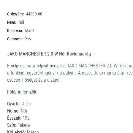
Cikkszám:
4400D-08
Nem:
Női
Kollekció:
Match
Garancia:
2 év
JAKO MANCHESTER 2.0 W Női Rövidnadrág
Emelje csapata teljesítményét a JAKO MANCHESTER 2.0 W rövidnadrág
a funkciót egyaránt igénylik a pályán. A neves Jako márka által kés
csúcsminőséget és a dizájnt.
Főbb jellemzők:
Gyártó:
Jako
Neme:
Női
Évszak:
193
Szín:
Fekete
Kollekció:
Match