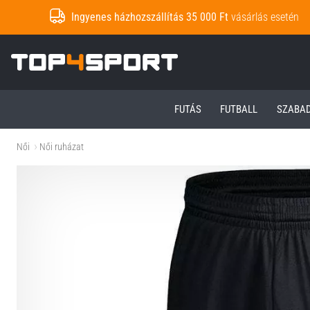
Ingyenes házhozszállítás 35 000 Ft
vásárlás esetén
Top4Sport.hu
FUTÁS
FUTBALL
SZABA
Női
Női ruházat