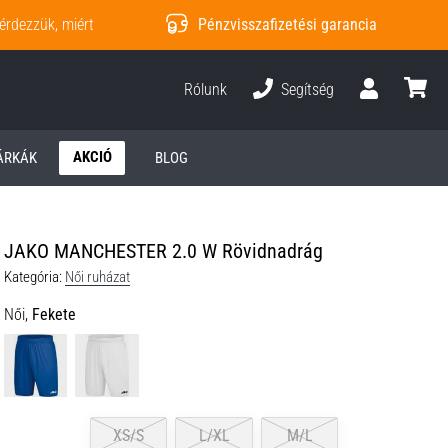
érdezzük, miért
Pénzvisszafizetési garancia
Rólunk
Segítség
Felhasználó
kosár
AKCIÓ
ÁRKÁK
BLOG
JAKO MANCHESTER 2.0 W Rövidnadrág
Kategória:
Női ruházat
Női,
Fekete
XS/S
L/XL
M/L