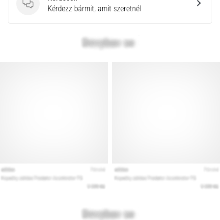
a
Kérdések
Kérdezz bármit, amit szeretnél
Cross
Training…
Minden cikk
megjelenítése