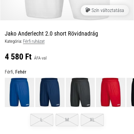
a
Szín változtatása
futball
táskánkba?
A
következő
Jako Anderlecht 2.0 short Rövidnadrág
dolgok
Kategória:
Férfi ruházat
nem
hiányozhatnak
4 580 Ft
a
ÁFA-val
táskádból!​​​​​​​
Férfi,
Fehér
2021.03.22.
•
10 perces olvasási idő
Cross
Training
–
L
M
XL
hogyan
kezdj