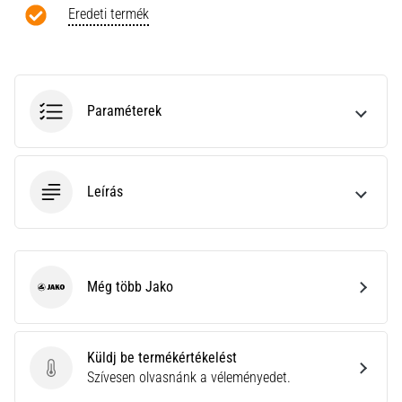
a
Eredeti termék
Cross
Training…
Minden cikk
Paraméterek
megjelenítése
Leírás
Még több Jako
Jako
Küldj be termékértékelést
Küldj be termékértékelést
Szívesen olvasnánk a véleményedet.