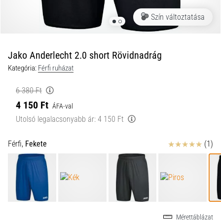
a
Szín változtatása
futball
táskánkba?
A
következő
Jako Anderlecht 2.0 short Rövidnadrág
dolgok
Kategória:
Férfi ruházat
nem
hiányozhatnak
6 380 Ft
a
4 150 Ft
táskádból!​​​​​​​
ÁFA-val
Utolsó legalacsonyabb ár:
4 150 Ft
2021.03.22.
Értékelés
Férfi,
Fekete
(1)
•
10 perces olvasási idő
Cross
Training
–
hogyan
kezdj
Mérettáblázat