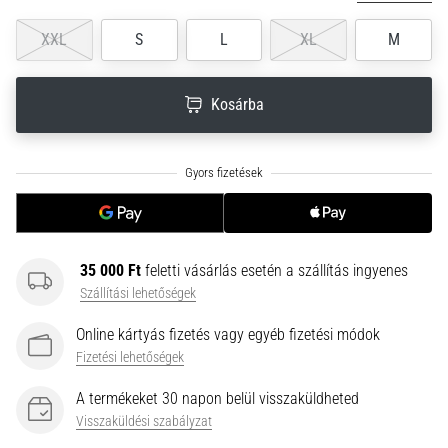
neki
XXL
S
L
XL
M
és
készíts
edzéstervet
Kosárba
Torna,
atlétika,
súlyemelés.
Téged
is
vonz
a
35 000 Ft
feletti vásárlás esetén a szállítás ingyenes
változatos
Szállítási lehetőségek
edzés,
ami
Online kártyás fizetés vagy egyéb fizetési módok
egy
Fizetési lehetőségek
kicsit
mindig
A termékeket 30 napon belül visszaküldheted
más?
Visszaküldési szabályzat
Csatlakozz