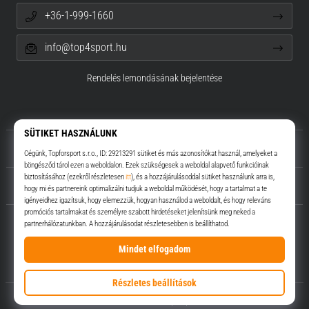
+36-1-999-1660
info@top4sport.hu
Rendelés lemondásának bejelentése
Rólunk
Ügyfélszolgálat
Top4Sport.hu
© 2010 – 2026
Top4Sport.hu