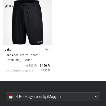
Jako
Férfi
Jako Anderlecht 2.0 short
Rövidnadrág
- Fekete
6 380 Ft
4 150 Ft
Utolsó legalacsonyabb ár
4 150 Ft
HUF - Magyarország (Magyar)