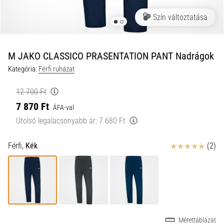
a
Szín változtatása
futball
táskánkba?
A
következő
M JAKO CLASSICO PRASENTATION PANT Nadrágok
dolgok
Kategória:
Férfi ruházat
nem
hiányozhatnak
12 700 Ft
a
7 870 Ft
táskádból!​​​​​​​
ÁFA-val
Utolsó legalacsonyabb ár:
7 680 Ft
2021.03.22.
Értékelés
Férfi,
Kék
(2)
•
10 perces olvasási idő
Cross
Training
–
hogyan
kezdj
Mérettáblázat