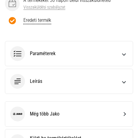
A termékeket 30 napon belül visszaküldheted
a
Visszaküldési szabályzat
Cross
Training…
Eredeti termék
Minden cikk
megjelenítése
Paraméterek
Leírás
Még több Jako
Jako