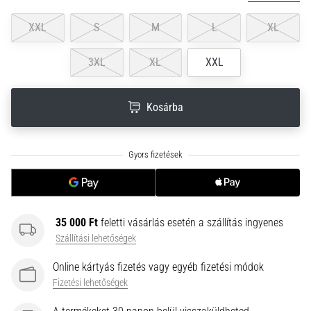
neki
XXL
S
M
L
XL
és
készíts
edzéstervet
3XL
XL
XXL
Torna,
atlétika,
Kosárba
súlyemelés.
Téged
is
vonz
a
változatos
edzés,
ami
35 000 Ft
feletti vásárlás esetén a szállítás ingyenes
egy
Szállítási lehetőségek
kicsit
Online kártyás fizetés vagy egyéb fizetési módok
mindig
más?
Fizetési lehetőségek
Csatlakozz