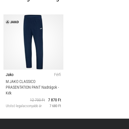
Jako
Férfi
M JAKO CLASSICO
PRASENTATION PANT Nadrágok
-
Kék
12 700 Ft
7 870 Ft
Utolsó legalacsonyabb ár
7 680 Ft