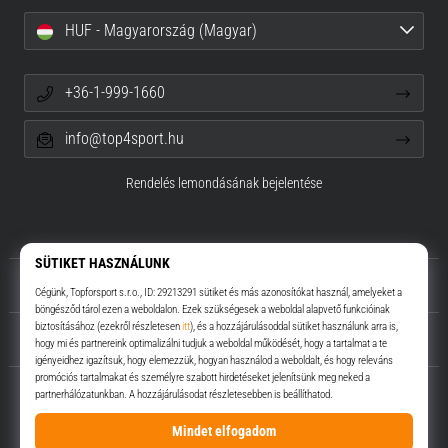
HUF - Magyarország (Magyar)
+36-1-999-1660
info@top4sport.hu
Rendelés lemondásának bejelentése
Rólunk
Ügyfélszolgálat