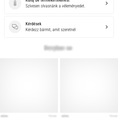
Küldj be termékértékelést
Küldj be termékértékelést
Szívesen olvasnánk a véleményedet.
Kérdések
Kérdések
Kérdezz bármit, amit szeretnél