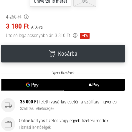
Univerzális méret
OS
4 260 Ft
3 180 Ft
ÁFA-val
Utolsó legalacsonyabb ár:
3 310 Ft
-4%
Kosárba
35 000 Ft
feletti vásárlás esetén a szállítás ingyenes
Szállítási lehetőségek
Online kártyás fizetés vagy egyéb fizetési módok
Fizetési lehetőségek