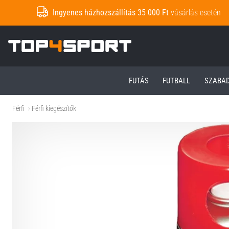
Ingyenes házhozszállítás 35 000 Ft
vásárlás esetén
Top4Sport.hu
FUTÁS
FUTBALL
SZABA
Férfi
Férfi kiegészítők