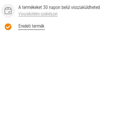
A termékeket 30 napon belül visszaküldheted
Visszaküldési szabályzat
Eredeti termék