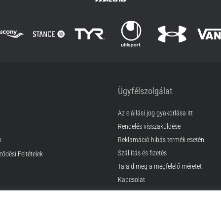
Ügyfélszolgálat
Az elállási jog gyakorlása itt
Rendelés visszaküldése
k
Reklamáció hibás termék esetén
Szállítás és fizetés
ződési Feltételek
Találd meg a megfelelő méretet
Kapcsolat
GyIK
Adatvédelmi nyilatkozat