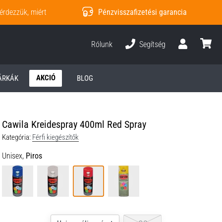
érdezzük, miért
Pénzvisszafizetési garancia
Rólunk
Segítség
Felhasználó
kosár
AKCIÓ
ÁRKÁK
BLOG
Cawila Kreidespray 400ml Red Spray
Kategória:
Férfi kiegészítők
Unisex,
Piros