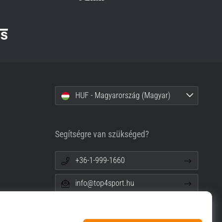
HUF - Magyarország (Magyar)
Segítségre van szükséged?
+36-1-999-1660
info@top4sport.hu