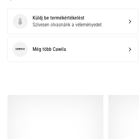
Küldj be termékértékelést
Küldj be termékértékelést
Szívesen olvasnánk a véleményedet.
Még több Cawila
Cawila