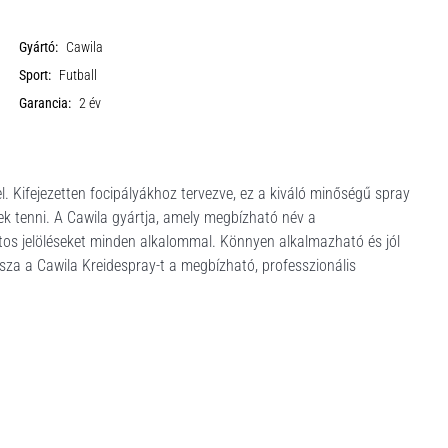
Gyártó:
Cawila
Sport:
Futball
Garancia:
2 év
l. Kifejezetten focipályákhoz tervezve, ez a kiváló minőségű spray
ek tenni. A Cawila gyártja, amely megbízható név a
pontos jelöléseket minden alkalommal. Könnyen alkalmazható és jól
sza a Cawila Kreidespray-t a megbízható, professzionális