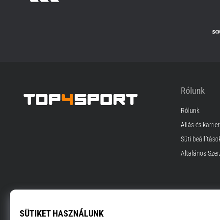
Rólunk
Rólunk
Top4Sport.hu
Állás és karrier
Süti beállításo
Általános Szer