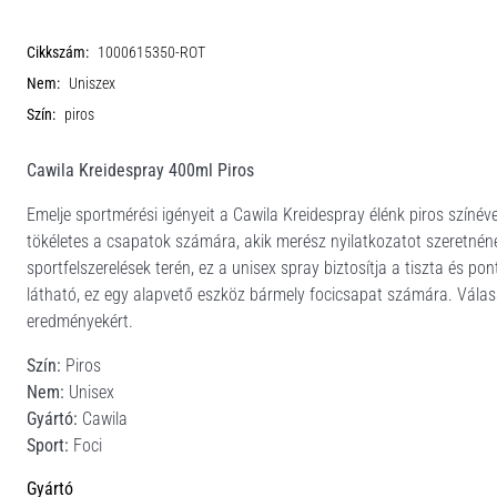
Cikkszám:
1000615350-ROT
Nem:
Uniszex
Szín:
piros
Cawila Kreidespray 400ml Piros
Emelje sportmérési igényeit a Cawila Kreidespray élénk piros színéve
tökéletes a csapatok számára, akik merész nyilatkozatot szeretnén
sportfelszerelések terén, ez a unisex spray biztosítja a tiszta és 
látható, ez egy alapvető eszköz bármely focicsapat számára. Válas
eredményekért.
Szín:
Piros
Nem:
Unisex
Gyártó:
Cawila
Sport:
Foci
Gyártó