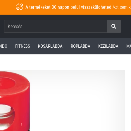
A termékeket 30 napon belül visszaküldheted
Azt sem k
Keresés
DIDO
FITNESS
KOSÁRLABDA
RÖPLABDA
KÉZILABDA
M