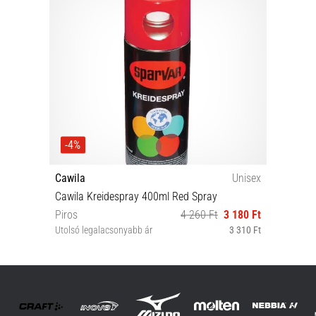
-4%
Cawila
Unisex
Cawila Kreidespray 400ml Red Spray
Piros
4 260 Ft
3 180 Ft
Utolsó legalacsonyabb ár
3 310 Ft
Univerzális méret