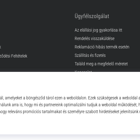
Ügyfélszolgálat
Az elállási jog gyakorlása itt
Rendelés visszaküldése
k
Reklamáció hibás termék esetén
Szállítás és fizetés
ződési Feltételek
Találd meg a megfelelő méretet
Kapcsolat
GyIK
Adatvédelmi nyilatkozat
© 2010 – 2026
Top4Sport.hu