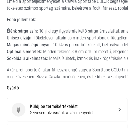
Emeld a sportteljesítményedet a Cawila Sporttape COLOR segítségév
tökéletes számos sportág számára, beleértve a focit, fitneszt, röplab
Főbb jellemzők:
Élénk sárga szín:
Tűnj ki egy figyelemfelkeltő sárga árnyalattal, am
Unisex dizájn:
Tökéletesen alkalmas minden sportolónak, függetlenü
Magas minőségű anyag:
100%-os pamutból készült, biztosítva a lé
Optimális méretek:
Minden tekercs 3.8 cm x 10 m méretű, elegendő
Sokoldalú alkalmazás:
Ideális ízületek, izmok és inak rögzítésére a
Akár profi sportoló, akár fitneszrajongó vagy, a Sporttape COLOR m
megelőzésében. Bízz a Cawila minőségében, és tedd ezt az alapvető
Gyártó
Küldj be termékértékelést
Küldj be termékértékelést
Szívesen olvasnánk a véleményedet.