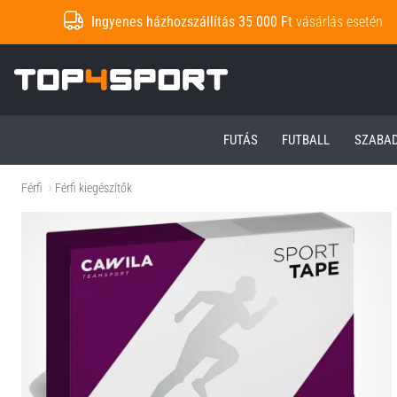
Ingyenes házhozszállítás 35 000 Ft
vásárlás esetén
Top4Sport.hu
FUTÁS
FUTBALL
SZABA
Férfi
Férfi kiegészítők