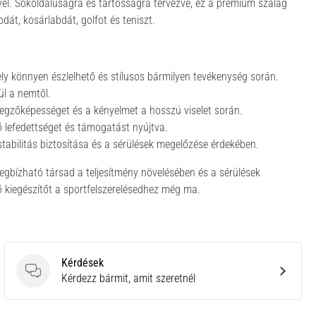
el. Sokoldalúságra és tartósságra tervezve, ez a prémium szalag
dát, kosárlabdát, golfot és teniszt.
ely könnyen észlelhető és stílusos bármilyen tevékenység során.
l a nemtől.
legzőképességet és a kényelmet a hosszú viselet során.
 lefedettséget és támogatást nyújtva.
 stabilitás biztosítása és a sérülések megelőzése érdekében.
egbízható társad a teljesítmény növelésében és a sérülések
 kiegészítőt a sportfelszerelésedhez még ma.
Kérdések
Kérdések
Kérdezz bármit, amit szeretnél