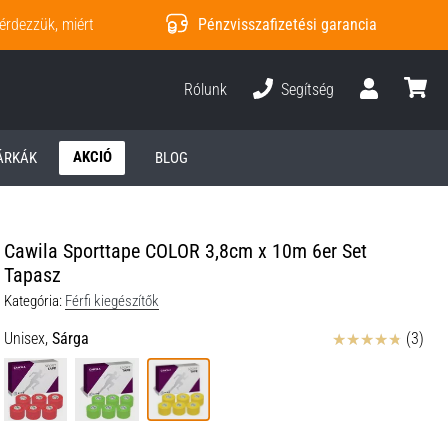
érdezzük, miért
Pénzvisszafizetési garancia
Rólunk
Segítség
Felhasználó
kosár
AKCIÓ
ÁRKÁK
BLOG
Cawila Sporttape COLOR 3,8cm x 10m 6er Set
Tapasz
Kategória:
Férfi kiegészítők
Értékelés
Unisex,
Sárga
(3)