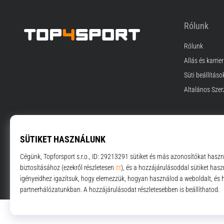
Rólunk
Rólunk
Top4Sport.hu
Állás és karrier
Süti beállításo
Általános Szer