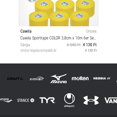
Cawila
Unisex
Cawila Sporttape COLOR 3,8cm x 10m 6er Set Tapasz
Sárga
6 040 Ft
4 130 Ft
Utolsó legalacsonyabb ár
4 130 Ft
OS