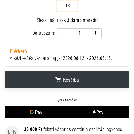
neki
OS
és
készíts
Siess, már csak
3 darab maradt
!
edzéstervet
Darabszám:
Torna,
atlétika,
súlyemelés.
Elérhető
Téged
A kézbesítés várható napja:
2026.08.12. - 2026.08.13.
is
vonz
a
Kosárba
változatos
edzés,
ami
.
.
.
egy
kicsit
mindig
más?
Csatlakozz
35 000 Ft
feletti vásárlás esetén a szállítás ingyenes