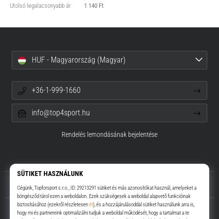
Utolsó legalacsonyabb ár
1 140 Ft
HUF - Magyarország (Magyar)
+36-1-999-1660
info@top4sport.hu
Rendelés lemondásának bejelentése
Rólunk
Ügyfélszolgálat