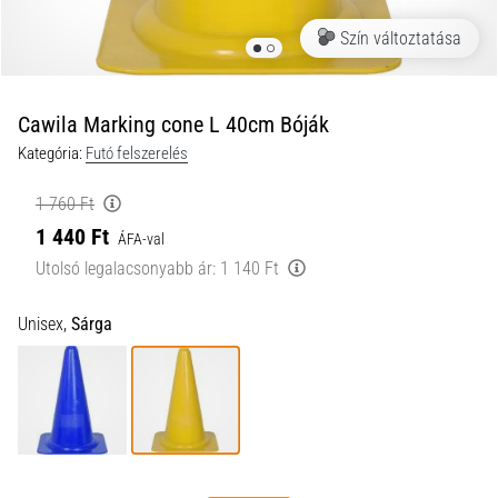
a
Szín változtatása
futball
táskánkba?
A
következő
Cawila Marking cone L 40cm Bóják
dolgok
Kategória:
Futó felszerelés
nem
hiányozhatnak
1 760 Ft
a
1 440 Ft
táskádból!​​​​​​​
ÁFA-val
Utolsó legalacsonyabb ár:
1 140 Ft
2021.03.22.
Unisex,
Sárga
•
10 perces olvasási idő
Cross
Training
–
hogyan
kezdj