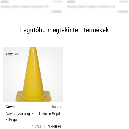
Legutóbb megtekintett termékek
Cawila
Unisex
Cawila Marking cone L 40cm Bóják
- Sárga
1 760 Ft
1 440 Ft