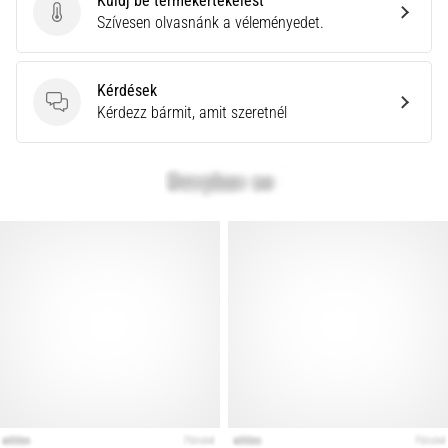
Küldj be termékértékelést
Küldj be termékértékelést
Szívesen olvasnánk a véleményedet.
Kérdések
Kérdések
Kérdezz bármit, amit szeretnél