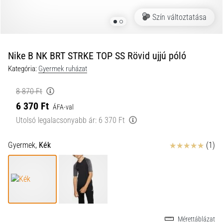
a
Szín változtatása
futball
táskánkba?
A
következő
Nike B NK BRT STRKE TOP SS Rövid ujjú póló
dolgok
Kategória:
Gyermek ruházat
nem
hiányozhatnak
8 870 Ft
a
6 370 Ft
táskádból!​​​​​​​
ÁFA-val
Utolsó legalacsonyabb ár:
6 370 Ft
2021.03.22.
Értékelés
Gyermek,
Kék
(1)
•
10 perces olvasási idő
Cross
Training
–
hogyan
kezdj
Mérettáblázat