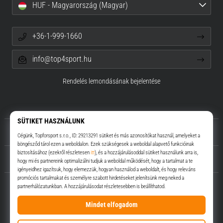
HUF - Magyarország (Magyar)
+36-1-999-1660
info@top4sport.hu
Rendelés lemondásának bejelentése
Rólunk
Ügyfélszolgálat
Top4Sport.hu