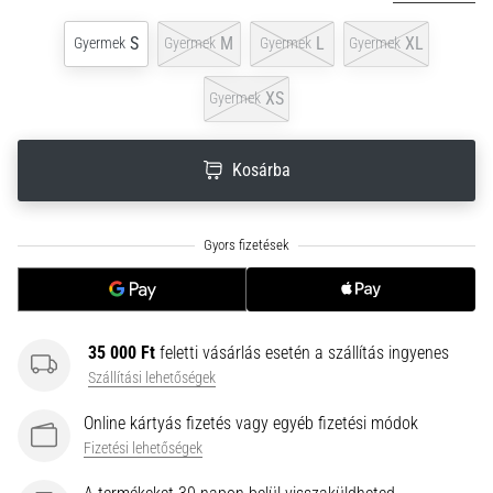
neki
S
M
L
XL
és
Gyermek
Gyermek
Gyermek
Gyermek
készíts
edzéstervet
XS
Gyermek
Torna,
atlétika,
Kosárba
súlyemelés.
Téged
is
vonz
a
változatos
edzés,
ami
35 000 Ft
feletti vásárlás esetén a szállítás ingyenes
egy
Szállítási lehetőségek
kicsit
Online kártyás fizetés vagy egyéb fizetési módok
mindig
más?
Fizetési lehetőségek
Csatlakozz