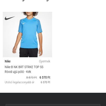
Nike
Gyermek
Nike B NK BRT STRKE TOP SS
Rövid ujjú póló
- Kék
8 870 Ft
6 370 Ft
Utolsó legalacsonyabb ár
6 370 Ft