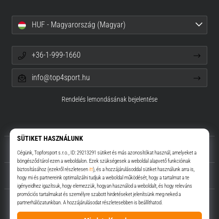
HUF - Magyarország (Magyar)
+36-1-999-1660
info@top4sport.hu
Rendelés lemondásának bejelentése
Rólunk
Ügyfélszolgálat