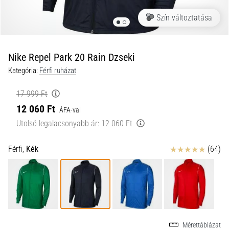
a
Szín változtatása
futball
táskánkba?
A
következő
Nike Repel Park 20 Rain Dzseki
dolgok
Kategória:
Férfi ruházat
nem
hiányozhatnak
17 999 Ft
a
12 060 Ft
táskádból!​​​​​​​
ÁFA-val
Utolsó legalacsonyabb ár:
12 060 Ft
2021.03.22.
Értékelés
Férfi,
Kék
(64)
•
10 perces olvasási idő
Cross
Training
–
hogyan
kezdj
Mérettáblázat