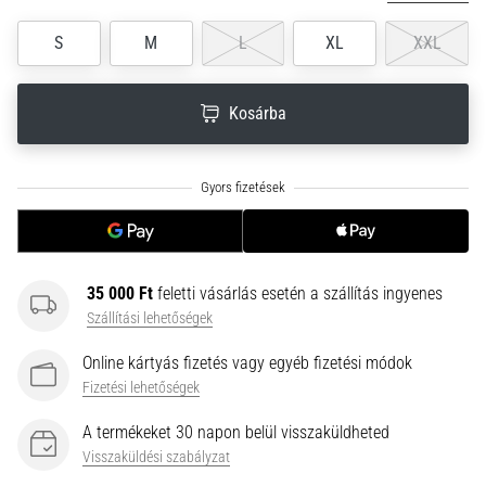
neki
S
M
L
XL
XXL
és
készíts
edzéstervet
Kosárba
Torna,
atlétika,
súlyemelés.
Téged
is
vonz
a
35 000 Ft
feletti vásárlás esetén a szállítás ingyenes
változatos
Szállítási lehetőségek
edzés,
ami
Online kártyás fizetés vagy egyéb fizetési módok
egy
Fizetési lehetőségek
kicsit
mindig
A termékeket 30 napon belül visszaküldheted
más?
Visszaküldési szabályzat
Csatlakozz