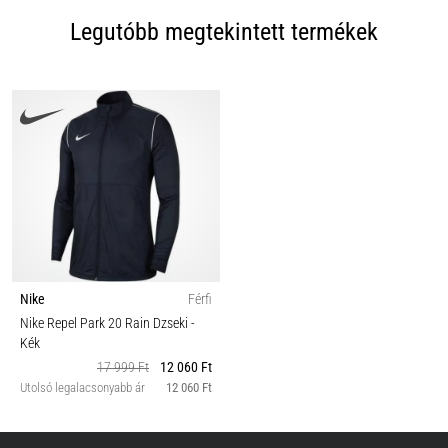
Legutóbb megtekintett termékek
Nike
Férfi
Nike Repel Park 20 Rain Dzseki
-
Kék
17 999 Ft
12 060 Ft
Utolsó legalacsonyabb ár
12 060 Ft