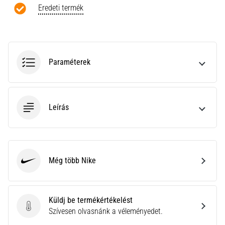
a
Eredeti termék
Cross
Training…
Minden cikk
Paraméterek
megjelenítése
Leírás
Még több Nike
Nike
Küldj be termékértékelést
Küldj be termékértékelést
Szívesen olvasnánk a véleményedet.