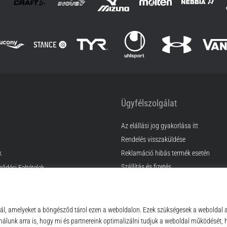
Ügyfélszolgálat
Az elállási jog gyakorlása itt
Rendelés visszaküldése
k
Reklamáció hibás termék esetén
Szállítás és fizetés
ződési Feltételek
Találd meg a megfelelő méretet
Kapcsolat
GyIK
Adatvédelmi nyilatkozat