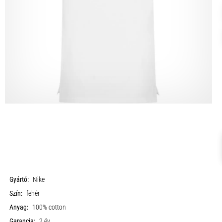
Gyártó:
Nike
Szín:
fehér
Anyag:
100% cotton
Garancia:
2 év