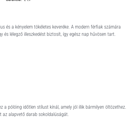
ílus és a kényelem tökéletes keveréke. A modern férfiak számára
 és lélegző illeszkedést biztosít, így egész nap hűvösen tart.
 pólóing időtlen stílust kínál, amely jól illik bármilyen öltözethez.
zt az alapvető darab sokoldalúságát.