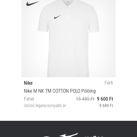
Nike
Férfi
Nike M NK TM COTTON POLO Pólóing
Fehér
15 480 Ft
9 600 Ft
Utolsó legalacsonyabb ár
8 680 Ft
3XL 4XL S M L XL XXL