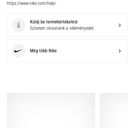
https://www.nike.com/help/
Küldj be termékértékelést
Küldj be termékértékelést
Szívesen olvasnánk a véleményedet.
Még több Nike
Nike