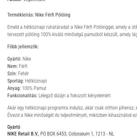
Termékleírás: Nike Férfi Pólóing
Emeld a hétköznapi ruhatáradat a Nike Férfi Pólóinggel, amely a st
tervezett pólóing 100% kiváló minőségű pamutból készült, amely lágy
Főbb jellemzők:
Gyártó:
Nike
Nem:
Férfi
Szín:
Fehér
Sportág:
Hétköznapi
Anyag:
100% Pamut
Funkcionalitás:
Lélegző dizájn a fokozott kényelemért
Akár egy hétköznapi programra indulsz, akár csak otthon pihensz, ez a
Élvezd a Nike minőségét és teljesítményét, miközben kihasználod e
Gyártó
NIKE Retail B.V.
, PO BOX 6453, Colosseum 1, 1213 - NL