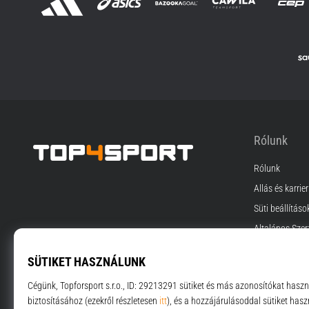
Rólunk
Rólunk
Top4Sport.hu
Állás és karrier
Süti beállításo
Általános Szer