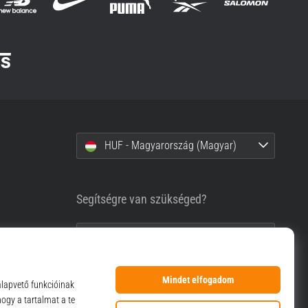
HUF - Magyarország (Magyar)
Segítségre van szükséged?
+36-1-999-1660
info@top4sport.hu