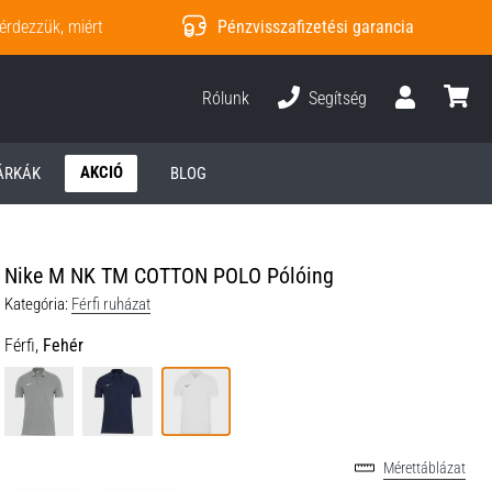
érdezzük, miért
Pénzvisszafizetési garancia
Rólunk
Segítség
Felhasználó
kosár
AKCIÓ
ÁRKÁK
BLOG
Nike M NK TM COTTON POLO Pólóing
Kategória:
Férfi ruházat
Férfi,
Fehér
Mérettáblázat