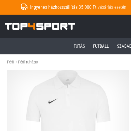
Ingyenes házhozszállítás 35 000 Ft
vásárlás esetén
Top4Sport.hu
FUTÁS
FUTBALL
SZABA
Férfi
Férfi ruházat