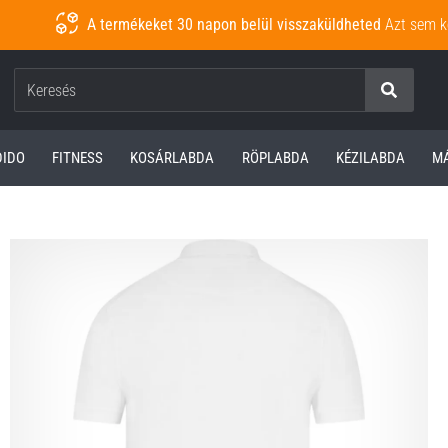
A termékeket 30 napon belül visszaküldheted
Azt sem k
Keresés
DIDO
FITNESS
KOSÁRLABDA
RÖPLABDA
KÉZILABDA
M