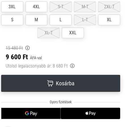
3XL
4XL
S-T
M-T
2XL-T
S
M
L
L-T
XL
XL-T
XXL
15 480 Ft
9 600 Ft
ÁFA-val
Utolsó legalacsonyabb ár:
8 680 Ft
Kosárba