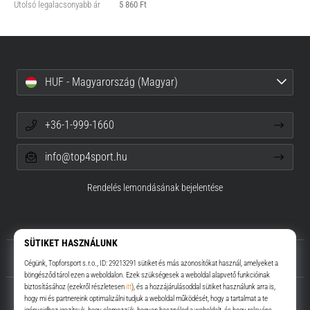
Utolsó legalacsonyabb ár
5 860 Ft
HUF - Magyarország (Magyar)
+36-1-999-1660
info@top4sport.hu
Rendelés lemondásának bejelentése
Rólunk
Ügyfélszolgálat