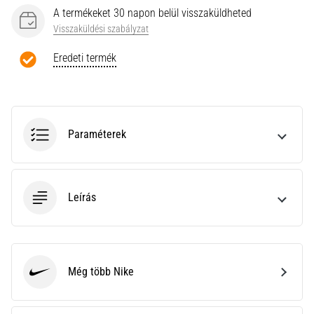
a
A termékeket 30 napon belül visszaküldheted
Cross
Visszaküldési szabályzat
Training…
Eredeti termék
Minden cikk
megjelenítése
Paraméterek
Leírás
Még több Nike
Nike