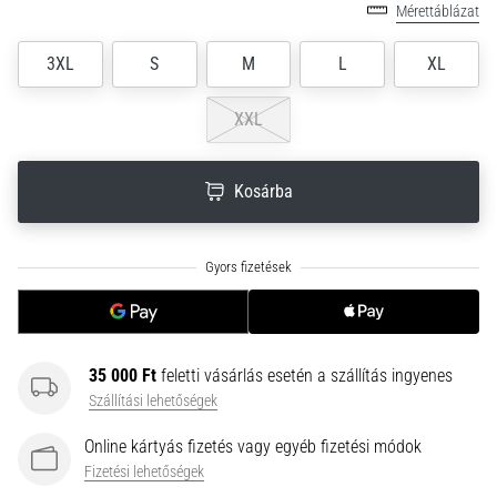
Mérettáblázat
neki
és
3XL
S
M
L
XL
készíts
edzéstervet
XXL
Torna,
atlétika,
súlyemelés.
Kosárba
Téged
is
vonz
a
változatos
edzés,
ami
35 000 Ft
feletti vásárlás esetén a szállítás ingyenes
egy
Szállítási lehetőségek
kicsit
mindig
Online kártyás fizetés vagy egyéb fizetési módok
más?
Fizetési lehetőségek
Csatlakozz