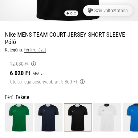
a
Szín változtatása
futball
táskánkba?
A
következő
Nike MENS TEAM COURT JERSEY SHORT SLEEVE
dolgok
Póló
nem
Kategória:
Férfi ruházat
hiányozhatnak
a
12 030 Ft
táskádból!​​​​​​​
6 020 Ft
ÁFA-val
Utolsó legalacsonyabb ár:
5 860 Ft
2021.03.22.
•
10 perces olvasási idő
Férfi,
Fekete
Cross
Training
–
hogyan
kezdj