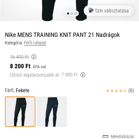
a
Szín változtatása
futball
táskánkba?
A
következő
Nike MENS TRAINING KNIT PANT 21 Nadrágok
dolgok
Kategória:
Férfi ruházat
nem
hiányozhatnak
16 400 Ft
a
8 200 Ft
táskádból!​​​​​​​
ÁFA-val
Utolsó legalacsonyabb ár:
7 990 Ft
2021.03.22.
Értékelés
Férfi,
Fekete
(6)
•
10 perces olvasási idő
Cross
Training
–
hogyan
kezdj
Mérettáblázat