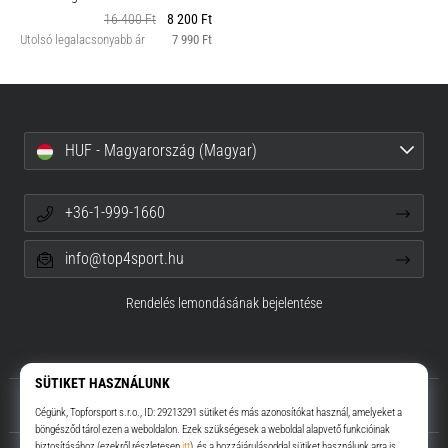
16 400 Ft
8 200 Ft
Utolsó legalacsonyabb ár
7 990 Ft
HUF - Magyarország (Magyar)
+36-1-999-1660
info@top4sport.hu
Rendelés lemondásának bejelentése
Rólunk