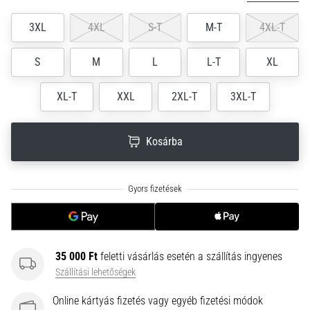
neki
3XL
4XL
S-T
M-T
4XL-T
és
készíts
edzéstervet
S
M
L
L-T
XL
Torna,
XL-T
XXL
2XL-T
3XL-T
atlétika,
súlyemelés.
Téged
Kosárba
is
vonz
a
változatos
edzés,
ami
egy
kicsit
35 000 Ft
feletti vásárlás esetén a szállítás ingyenes
mindig
Szállítási lehetőségek
más?
Csatlakozz
Online kártyás fizetés vagy egyéb fizetési módok