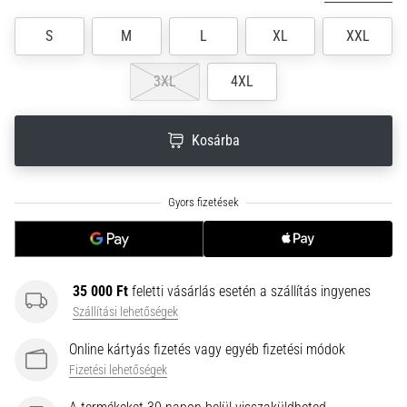
neki
S
M
L
XL
XXL
és
készíts
edzéstervet
3XL
4XL
Torna,
atlétika,
Kosárba
súlyemelés.
Téged
is
vonz
a
változatos
edzés,
ami
35 000 Ft
feletti vásárlás esetén a szállítás ingyenes
egy
Szállítási lehetőségek
kicsit
Online kártyás fizetés vagy egyéb fizetési módok
mindig
más?
Fizetési lehetőségek
Csatlakozz