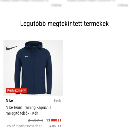
Legutóbb megtekintett termékek
Kedvezmény
Nike
Férfi
Nike Team Training Kapucnis
melegítő felsők
- Kék
21 350 Ft
13 880 Ft
Utolsó legalacsonyabb ár
14 360 Ft