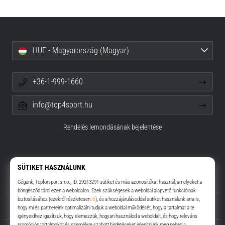
HUF - Magyarország (Magyar)
+36-1-999-1660
info@top4sport.hu
Rendelés lemondásának bejelentése
Rólunk
Ügyfélszolgálat