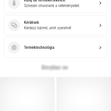
Küldj be termékértékelést
Küldj be termékértékelést
Szívesen olvasnánk a véleményedet.
Kérdések
Kérdések
Kérdezz bármit, amit szeretnél
Terméktechnológia
Terméktechnológia