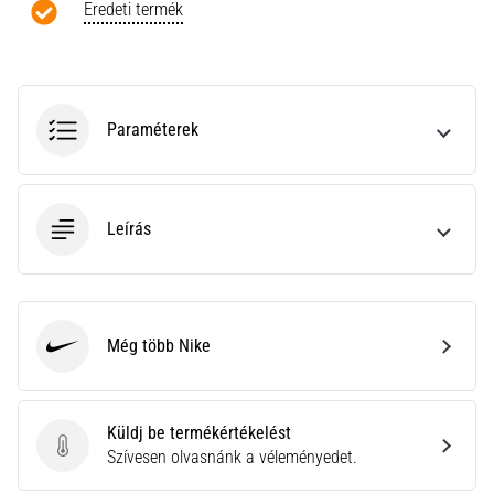
a
Eredeti termék
Cross
Training…
Minden cikk
Paraméterek
megjelenítése
Leírás
Még több Nike
Nike
Küldj be termékértékelést
Küldj be termékértékelést
Szívesen olvasnánk a véleményedet.