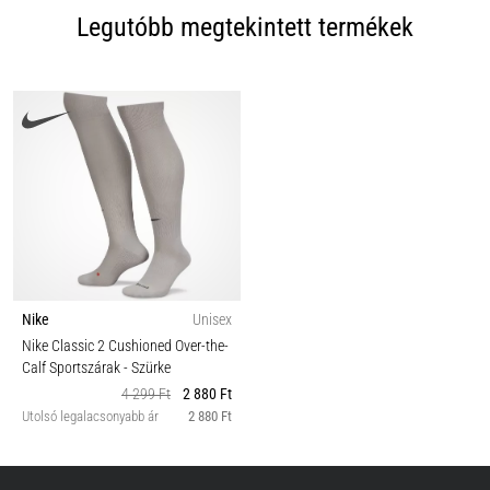
Legutóbb megtekintett termékek
Nike
Unisex
Nike Classic 2 Cushioned Over-the-
Calf Sportszárak
- Szürke
4 299 Ft
2 880 Ft
Utolsó legalacsonyabb ár
2 880 Ft