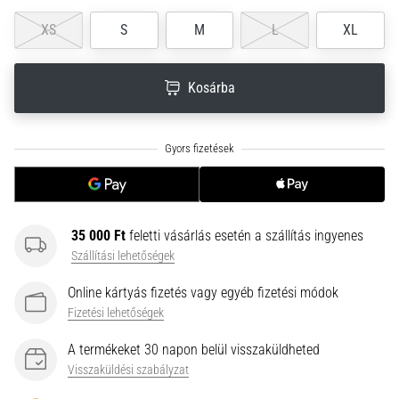
neki
XS
S
M
L
XL
és
készíts
edzéstervet
Kosárba
Torna,
atlétika,
súlyemelés.
Téged
is
vonz
a
35 000 Ft
feletti vásárlás esetén a szállítás ingyenes
változatos
Szállítási lehetőségek
edzés,
ami
Online kártyás fizetés vagy egyéb fizetési módok
egy
Fizetési lehetőségek
kicsit
mindig
A termékeket 30 napon belül visszaküldheted
más?
Visszaküldési szabályzat
Csatlakozz