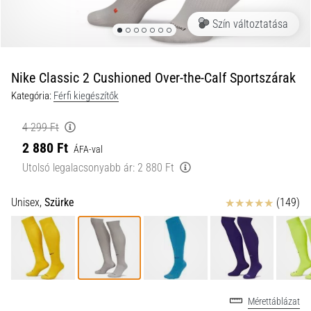
a
Szín változtatása
futball
táskánkba?
A
következő
Nike Classic 2 Cushioned Over-the-Calf Sportszárak
dolgok
Kategória:
Férfi kiegészítők
nem
hiányozhatnak
4 299 Ft
a
2 880 Ft
táskádból!​​​​​​​
ÁFA-val
Utolsó legalacsonyabb ár:
2 880 Ft
2021.03.22.
Értékelés
Unisex,
Szürke
(149)
•
10 perces olvasási idő
Cross
Training
–
hogyan
Mérettáblázat
kezdj