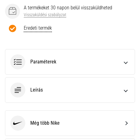
a
A termékeket 30 napon belül visszaküldheted
Cross
Training…
Visszaküldési szabályzat
Eredeti termék
Minden cikk
megjelenítése
Paraméterek
Leírás
Még több Nike
Nike