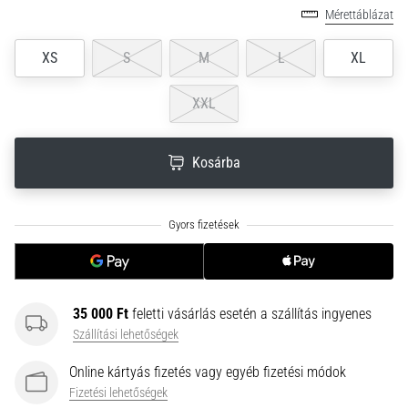
neki
Mérettáblázat
és
XS
S
M
L
XL
készíts
edzéstervet
XXL
Torna,
atlétika,
súlyemelés.
Kosárba
Téged
is
vonz
a
változatos
edzés,
ami
egy
35 000 Ft
feletti vásárlás esetén a szállítás ingyenes
kicsit
Szállítási lehetőségek
mindig
más?
Online kártyás fizetés vagy egyéb fizetési módok
Csatlakozz
Fizetési lehetőségek