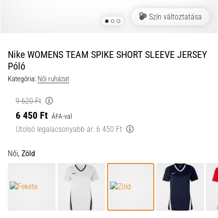
a
Szín változtatása
futball
táskánkba?
A
következő
Nike WOMENS TEAM SPIKE SHORT SLEEVE JERSEY
dolgok
Póló
nem
Kategória:
Női ruházat
hiányozhatnak
a
9 620 Ft
táskádból!​​​​​​​
6 450 Ft
ÁFA-val
Utolsó legalacsonyabb ár:
6 450 Ft
2021.03.22.
•
10 perces olvasási idő
Női,
Zöld
Cross
Training
–
hogyan
kezdj