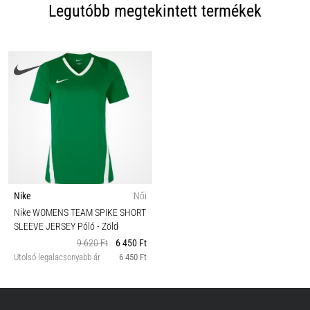
Legutóbb megtekintett termékek
Nike
Női
Nike WOMENS TEAM SPIKE SHORT
SLEEVE JERSEY Póló
- Zöld
9 620 Ft
6 450 Ft
Utolsó legalacsonyabb ár
6 450 Ft