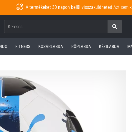
A termékeket 30 napon belül visszaküldheted
Azt sem k
Keresés
DIDO
FITNESS
KOSÁRLABDA
RÖPLABDA
KÉZILABDA
M