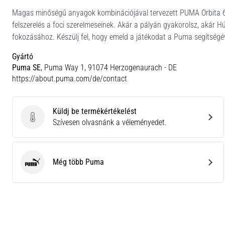
Magas minőségű anyagok kombinációjával tervezett PUMA Orbita 6 MS
felszerelés a foci szerelmeseinek. Akár a pályán gyakorolsz, akár 
fokozásához. Készülj fel, hogy emeld a játékodat a Puma segítségév
Gyártó
Puma SE
, Puma Way 1, 91074 Herzogenaurach - DE
https://about.puma.com/de/contact
Küldj be termékértékelést
Küldj be termékértékelést
Szívesen olvasnánk a véleményedet.
Még több Puma
Puma