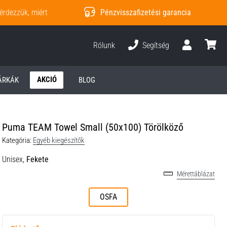
érdezzük, miért
Pénzvisszafizetési garancia
Rólunk
Segítség
Felhasználó
kosár
AKCIÓ
ÁRKÁK
BLOG
Puma TEAM Towel Small (50x100) Törölköző
Kategória:
Egyéb kiegészítők
Unisex,
Fekete
Mérettáblázat
OSFA