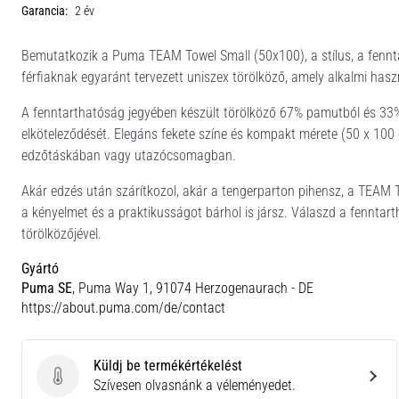
Garancia:
2 év
Bemutatkozik a Puma TEAM Towel Small (50x100), a stílus, a fennta
férfiaknak egyaránt tervezett uniszex törölköző, amely alkalmi haszn
A fenntarthatóság jegyében készült törölköző 67% pamutból és 33% 
elköteleződését. Elegáns fekete színe és kompakt mérete (50 x 100 
edzőtáskában vagy utazócsomagban.
Akár edzés után szárítkozol, akár a tengerparton pihensz, a TEAM T
a kényelmet és a praktikusságot bárhol is jársz. Válaszd a fennta
törölközőjével.
Gyártó
Puma SE
, Puma Way 1, 91074 Herzogenaurach - DE
https://about.puma.com/de/contact
Küldj be termékértékelést
Küldj be termékértékelést
Szívesen olvasnánk a véleményedet.