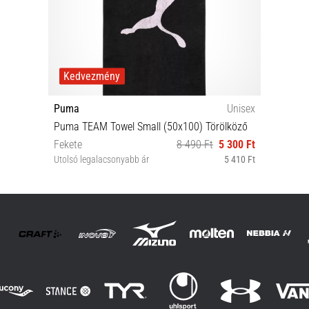
Kedvezmény
Puma
Unisex
Puma TEAM Towel Small (50x100) Törölköző
Fekete
8 490 Ft
5 300 Ft
Utolsó legalacsonyabb ár
5 410 Ft
OSFA