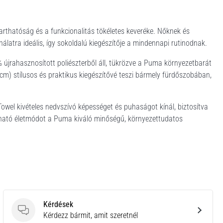
rthatóság és a funkcionalitás tökéletes keveréke. Nőknek és
álatra ideális, így sokoldalú kiegészítője a mindennapi rutinodnak.
újrahasznosított poliészterből áll, tükrözve a Puma környezetbarát
cm) stílusos és praktikus kiegészítővé teszi bármely fürdőszobában,
owel kivételes nedvszívó képességet és puhaságot kínál, biztosítva
rtható életmódot a Puma kiváló minőségű, környezettudatos
Kérdések
Kérdések
Kérdezz bármit, amit szeretnél