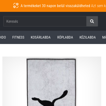
A termékeket 30 napon belül visszaküldheted
Azt sem k
Keresés
DIDO
FITNESS
KOSÁRLABDA
RÖPLABDA
KÉZILABDA
M