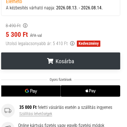
Elérhető
A kézbesítés várható napja:
2026.08.13. - 2026.08.14.
8 490 Ft
5 300 Ft
ÁFA-val
Utolsó legalacsonyabb ár:
5 410 Ft
Kedvezmény
Kosárba
.
.
.
35 000 Ft
feletti vásárlás esetén a szállítás ingyenes
Szállítási lehetőségek
Online kártyás fizetés vagy egyéb fizetési módok