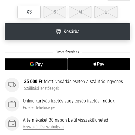
neki
XS
S
M
L
és
készíts
edzéstervet
Kosárba
Torna,
atlétika,
súlyemelés.
Téged
is
vonz
a
35 000 Ft
feletti vásárlás esetén a szállítás ingyenes
változatos
Szállítási lehetőségek
edzés,
ami
Online kártyás fizetés vagy egyéb fizetési módok
egy
Fizetési lehetőségek
kicsit
mindig
A termékeket 30 napon belül visszaküldheted
más?
Visszaküldési szabályzat
Csatlakozz