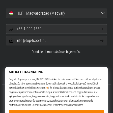
HUF - Magyarország (Magyar)
+36-1-999-1660
info@top4sport.hu
Rendelés lemondásának bejelentése
Rólunk
Ügyfélszolgálat