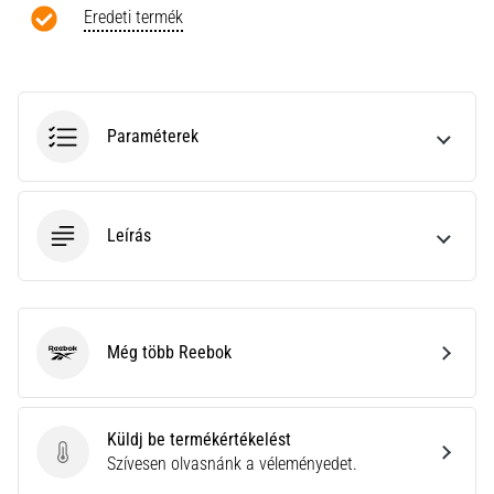
a
Eredeti termék
Cross
Training…
Minden cikk
Paraméterek
megjelenítése
Leírás
Még több Reebok
Reebok
Küldj be termékértékelést
Küldj be termékértékelést
Szívesen olvasnánk a véleményedet.