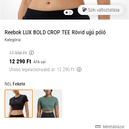
a
Szín változtatása
futball
táskánkba?
A
következő
Reebok LUX BOLD CROP TEE Rövid ujjú póló
dolgok
Kategória:
nem
hiányozhatnak
17 556 Ft
a
12 290 Ft
táskádból!​​​​​​​
ÁFA-val
Utolsó legalacsonyabb ár:
12 290 Ft
2021.03.22.
Női,
Fekete
•
10 perces olvasási idő
Cross
Training
–
hogyan
kezdj
Mérettáblázat