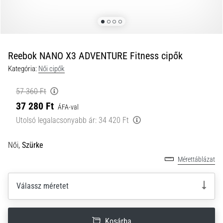
a
futball
táskánkba?
A
következő
Reebok NANO X3 ADVENTURE Fitness cipők
dolgok
Kategória:
Női cipők
nem
hiányozhatnak
57 360 Ft
a
37 280 Ft
táskádból!​​​​​​​
ÁFA-val
Utolsó legalacsonyabb ár:
34 420 Ft
2021.03.22.
Női,
Szürke
•
10 perces olvasási idő
Mérettáblázat
Cross
Training
Válassz méretet
–
hogyan
kezdj
Kosárba