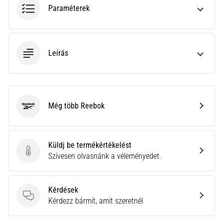
a
Paraméterek
Cross
Training…
Leírás
Minden cikk
megjelenítése
Még több Reebok
Reebok
Küldj be termékértékelést
Küldj be termékértékelést
Szívesen olvasnánk a véleményedet.
Kérdések
Kérdések
Kérdezz bármit, amit szeretnél