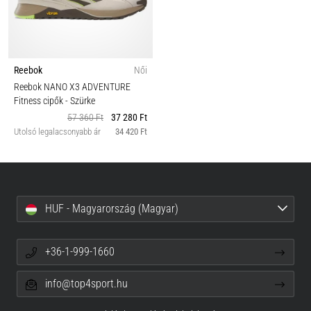
Reebok
Női
Reebok NANO X3 ADVENTURE
Fitness cipők
- Szürke
57 360 Ft
37 280 Ft
Utolsó legalacsonyabb ár
34 420 Ft
HUF - Magyarország (Magyar)
+36-1-999-1660
info@top4sport.hu