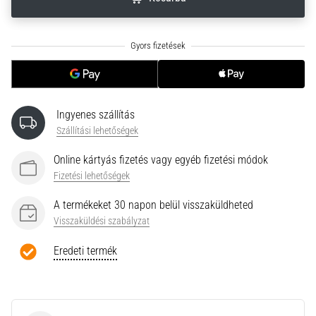
neki
és
készíts
edzéstervet
Torna,
atlétika,
Ingyenes szállítás
súlyemelés.
Téged
Szállítási lehetőségek
is
Online kártyás fizetés vagy egyéb fizetési módok
vonz
Fizetési lehetőségek
a
változatos
A termékeket 30 napon belül visszaküldheted
edzés,
Visszaküldési szabályzat
ami
egy
Eredeti termék
kicsit
mindig
más?
Csatlakozz