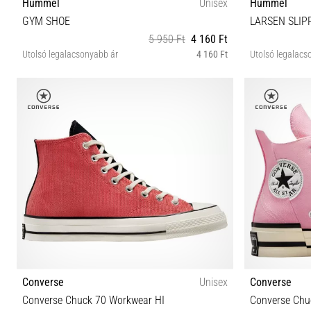
Hummel
Unisex
Hummel
GYM SHOE
LARSEN SLIP
5 950 Ft
4 160 Ft
Utolsó legalacsonyabb ár
4 160 Ft
Utolsó legalacs
36 37
Converse
Unisex
Converse
Converse Chuck 70 Workwear HI
Converse Chu