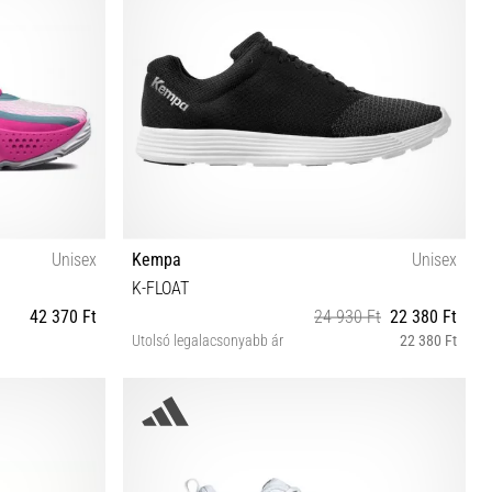
Unisex
Kempa
Unisex
K-FLOAT
42 370 Ft
24 930 Ft
22 380 Ft
Utolsó legalacsonyabb ár
22 380 Ft