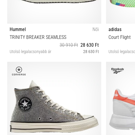
Hummel
Női
adidas
TRINITY BREAKER SEAMLESS
Court Flight
30 910 Ft
28 630 Ft
Utolsó legalacsonyabb ár
28 630 Ft
Utolsó legalacs
40 41
38 42