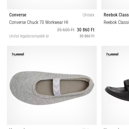
Converse
Unisex
Reebok Class
Converse Chuck 70 Workwear HI
Reebok Class
35 600 Ft
30 860 Ft
Utolsó legalacsonyabb ár
30 860 Ft
36 36½