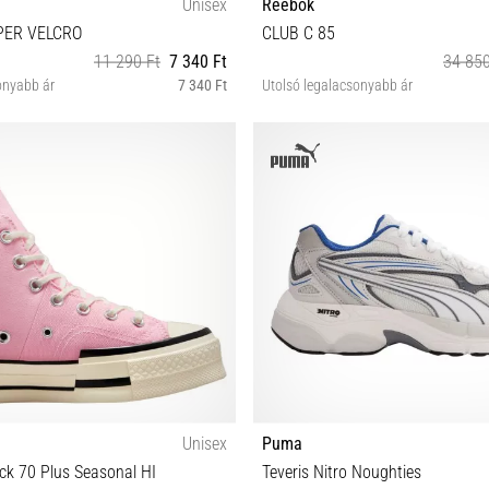
Unisex
Reebok
PER VELCRO
CLUB C 85
11 290 Ft
7 340 Ft
34 850
onyabb ár
7 340 Ft
Utolsó legalacsonyabb ár
35 35½ 36
Unisex
Puma
ck 70 Plus Seasonal HI
Teveris Nitro Noughties