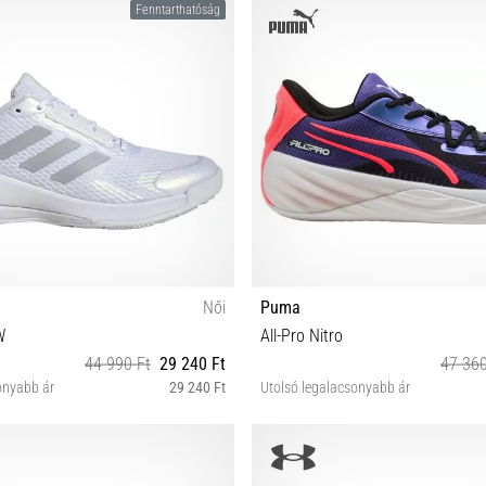
Fenntarthatóság
Női
Puma
W
All-Pro Nitro
44 990 Ft
29 240 Ft
47 360
onyabb ár
29 240 Ft
Utolsó legalacsonyabb ár
 38 38⅔ 39⅓ 40 40⅔ 41⅓ 42 42⅔
41 42 42½ 43 44½ 45 
43⅓