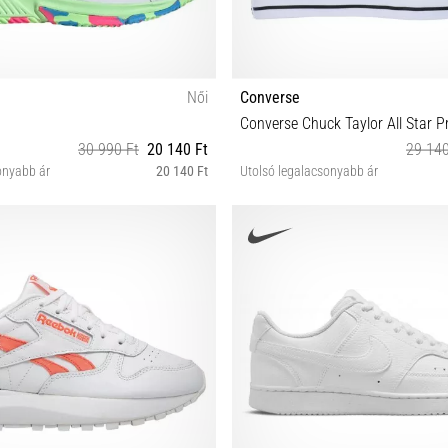
Női
Converse
Converse Chuck Taylor All Star P
30 990 Ft
20 140 Ft
29 140
onyabb ár
20 140 Ft
Utolsó legalacsonyabb ár
⅔ 43⅓ 44 44⅔ 45⅓ 46⅔ 48
36