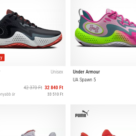
ny
r
Unisex
Under Armour
UA Spawn 5
42 370 Ft
32 840 Ft
onyabb ár
33 510 Ft
35½
52½