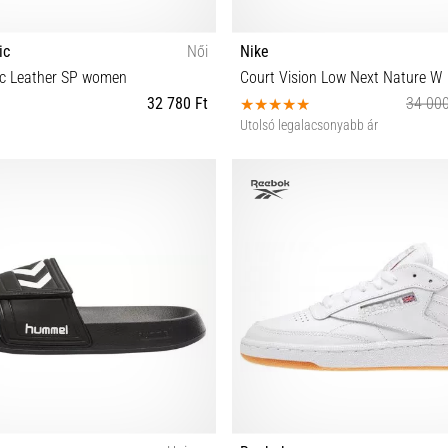
ic
Női
Nike
ic Leather SP women
Court Vision Low Next Nature W
32 780 Ft
34 000
Utolsó legalacsonyabb ár
35½
38 38½