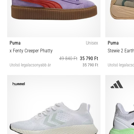
Puma
Unisex
Puma
x Fenty Creeper Phatty
Stewie 2 Eart
49 840 Ft
35 790 Ft
Utolsó legalacsonyabb ár
35 790 Ft
Utolsó legalacs
36 37