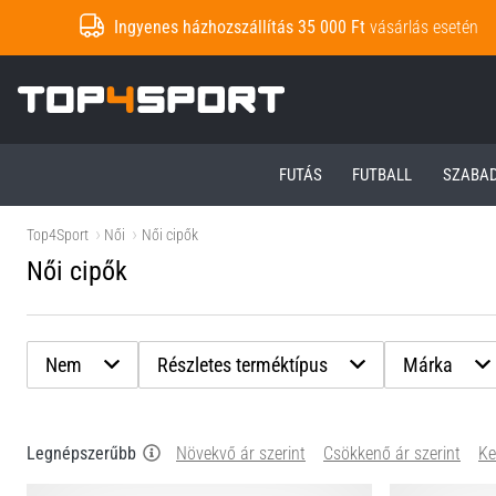
Ingyenes házhozszállítás 35 000 Ft
vásárlás esetén
Top4Sport.hu
FUTÁS
FUTBALL
SZABA
Top4Sport
Női
Női cipők
Női cipők
Nem
Részletes terméktípus
Márka
Legnépszerűbb
Növekvő ár szerint
Csökkenő ár szerint
Ke