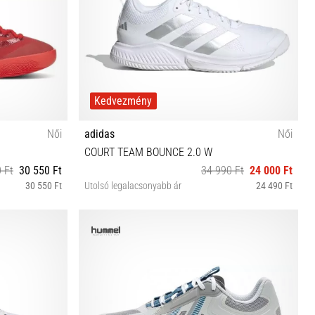
Kedvezmény
Női
adidas
Női
COURT TEAM BOUNCE 2.0 W
 Ft
30 550 Ft
34 990 Ft
24 000 Ft
30 550 Ft
Utolsó legalacsonyabb ár
24 490 Ft
36⅔ 38 40 38⅔ 39⅓ 40⅔ 41⅓ 42