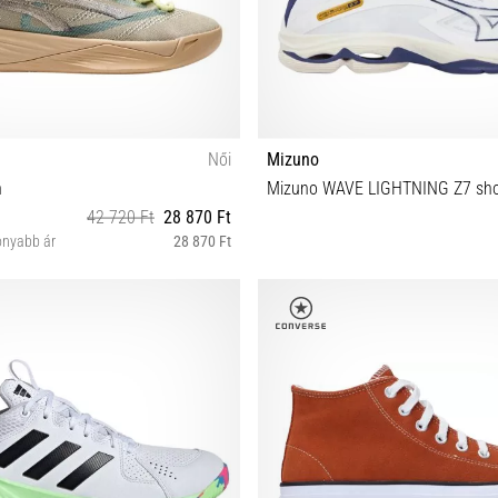
Női
Mizuno
h
Mizuno WAVE LIGHTNING Z7 sh
42 720 Ft
28 870 Ft
onyabb ár
28 870 Ft
42 46
51