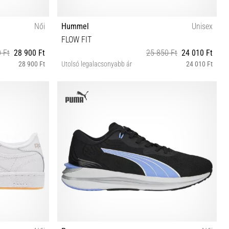
Női
Hummel
Unisex
FLOW FIT
 Ft
28 900 Ft
25 850 Ft
24 010 Ft
28 900 Ft
Utolsó legalacsonyabb ár
24 010 Ft
37½