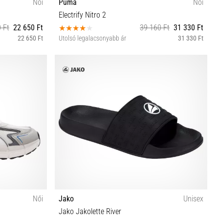
Női
Puma
Női
Electrify Nitro 2
 Ft
22 650 Ft
39 160 Ft
31 330 Ft
22 650 Ft
Utolsó legalacsonyabb ár
31 330 Ft
37 37½ 38 38½ 39
Női
Jako
Unisex
Jako Jakolette River