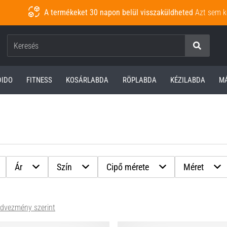
A termékeket 30 napon belül visszaküldheted
Azt sem k
Keresés
DIDO
FITNESS
KOSÁRLABDA
RÖPLABDA
KÉZILABDA
M
Ár
Szín
Cipő mérete
Méret
dvezmény szerint