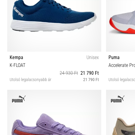
Kempa
Unisex
Puma
K-FLOAT
Accelerate Pr
24 930 Ft
21 790 Ft
Utolsó legalacsonyabb ár
21 790 Ft
Utolsó legalacs