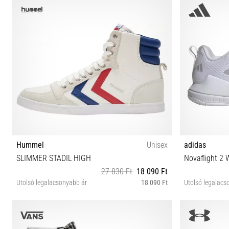
Hummel
Unisex
adidas
SLIMMER STADIL HIGH
Novaflight 2 
27 830 Ft
18 090 Ft
Utolsó legalacsonyabb ár
18 090 Ft
Utolsó legalacs
37 38 39 40 41 42 43 44 45 46 47 48
36 36⅔ 37⅓