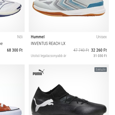
Női
Hummel
Unisex
oe
INVENTUS REACH LX
68 300 Ft
47 740 Ft
32 260 Ft
Utolsó legalacsonyabb ár
31 030 Ft
42 45 46 48 44½ 48
Exkluzív