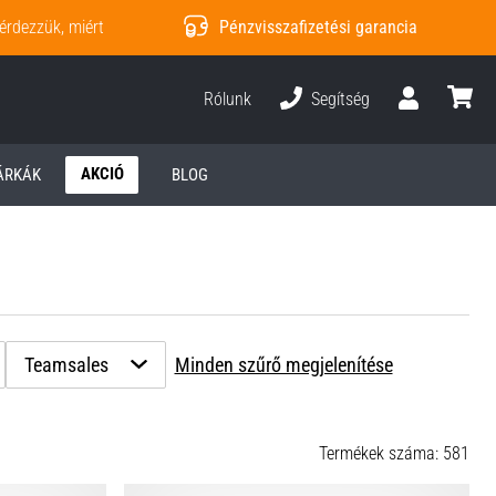
érdezzük, miért
Pénzvisszafizetési garancia
Rólunk
Segítség
Felhasználó
kosár
AKCIÓ
ÁRKÁK
BLOG
Teamsales
Minden szűrő megjelenítése
Termékek száma: 581