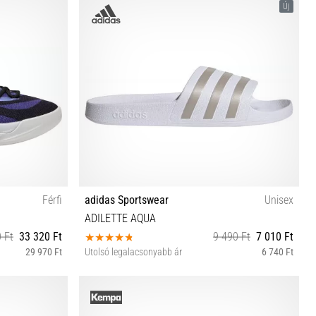
Új
Férfi
adidas Sportswear
Unisex
ADILETTE AQUA
 Ft
33 320 Ft
9 490 Ft
7 010 Ft
29 970 Ft
Utolsó legalacsonyabb ár
6 740 Ft
46
42 43⅓ 44⅔