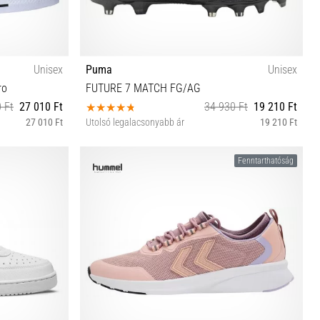
Unisex
Puma
Unisex
ro
FUTURE 7 MATCH FG/AG
 Ft
27 010 Ft
34 930 Ft
19 210 Ft
27 010 Ft
Utolsó legalacsonyabb ár
19 210 Ft
39 40 40½ 41 42 42½ 43 44 44½ 45 46 46½
Fenntarthatóság