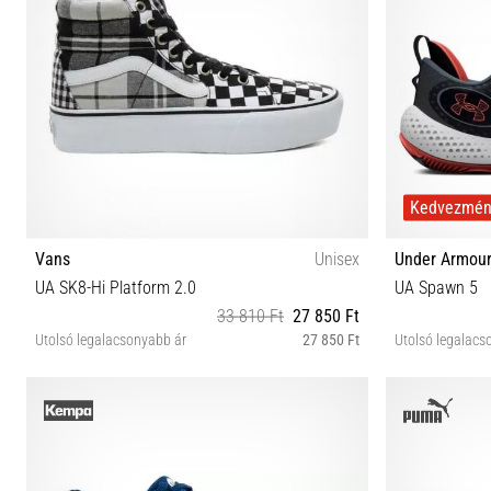
Kedvezmé
Vans
Unisex
Under Armou
UA SK8-Hi Platform 2.0
UA Spawn 5
33 810 Ft
27 850 Ft
Utolsó legalacsonyabb ár
27 850 Ft
Utolsó legalacs
41