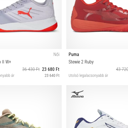
Női
Puma
o II W+
Stewie 2 Ruby
36 430 Ft
23 680 Ft
43 720
onyabb ár
23 640 Ft
Utolsó legalacsonyabb ár
42
47½