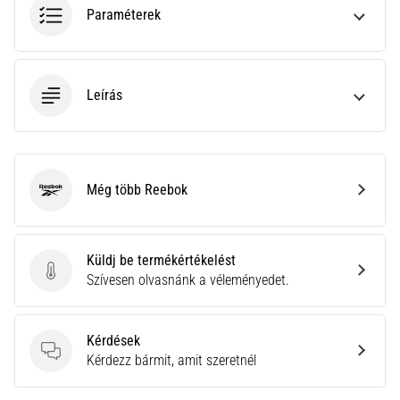
a
Paraméterek
Cross
Training…
Leírás
Minden cikk
megjelenítése
Még több Reebok
Reebok
Küldj be termékértékelést
Küldj be termékértékelést
Szívesen olvasnánk a véleményedet.
Kérdések
Kérdések
Kérdezz bármit, amit szeretnél