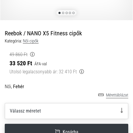
a
futball
táskánkba?
A
következő
Reebok / NANO X5 Fitness cipők
dolgok
Kategória:
Női cipők
nem
hiányozhatnak
49 860 Ft
a
33 520 Ft
táskádból!​​​​​​​
ÁFA-val
Utolsó legalacsonyabb ár:
32 410 Ft
2021.03.22.
Női,
Fehér
•
10 perces olvasási idő
Mérettáblázat
Cross
Training
Válassz méretet
–
hogyan
kezdj
Kosárba