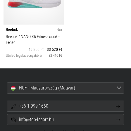
Reebok
Női
Reebok / NANO X5 Fitness cipők
-
Fehér
49 860 Ft
33 520 Ft
Utolsó legalacsonyabb ár
32 410 Ft
HUF - Magyarország (Magyar)
+36-1-999-1660
info@top4sport.hu