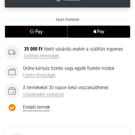
neki
és
készíts
edzéstervet
Torna,
atlétika,
35 000 Ft
feletti vásárlás esetén a szállítás ingyenes
súlyemelés.
Téged
Szállítási lehetőségek
is
Online kártyás fizetés vagy egyéb fizetési módok
vonz
Fizetési lehetőségek
a
változatos
A termékeket 30 napon belül visszaküldheted
edzés,
Visszaküldési szabályzat
ami
egy
Eredeti termék
kicsit
mindig
más?
Csatlakozz